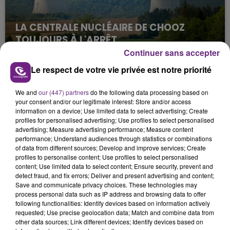
LA CENTRALE NUCLÉAIRE DE CHOOZ
TOUJOURS À L'ARRÊT
Cela fait déjà une semaine que la centrale
Continuer sans accepter
nucléaire ardennaise est à l'arrêt. Une situation
Le respect de votre vie privée est notre priorité
justifiée par la sécheresse intense qui est toujours
présente.
We and
our (447) partners
do the following data processing based on
your consent and/or our legitimate interest: Store and/or access
information on a device; Use limited data to select advertising; Create
profiles for personalised advertising; Use profiles to select personalised
advertising; Measure advertising performance; Measure content
performance; Understand audiences through statistics or combinations
of data from different sources; Develop and improve services; Create
LE MAGASIN JOUÉCLUB DE REIMS FERME
profiles to personalise content; Use profiles to select personalised
SES PORTES
content; Use limited data to select content; Ensure security, prevent and
detect fraud, and fix errors; Deliver and present advertising and content;
C'était l'une des institutions du centre-ville
Save and communicate privacy choices. These technologies may
rémois. Le magasin JouéClub est contraint de
process personal data such as IP address and browsing data to offer
following functionalities: Identify devices based on information actively
fermer ses portes.
TITRES DIFFUSÉS
requested; Use precise geolocation data; Match and combine data from
other data sources; Link different devices; Identify devices based on