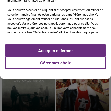
information transmitted automatically.
19h52
19h52
19h48
19h48
Vous pouvez accepter en cliquant sur "Accepter et fermer", ou affiner en
sélectionnant les finalités et/ou partenaires dans "Gérer mes choix".
Vous pouvez également refuser en cliquant sur "Continuer sans
accepter". Vos préférences ne s'appliqueront que pour ce site. Vous
pouvez mettre à jour vos choix, ou retirer votre consentement à tout
moment via le lien "Gérer les cookies" situé en bas de chaque page.
Accepter et fermer
DJO
JEREMY FREROT
End Of Beginning
Gérer mes choix
Frerot
19h45
19h45
19h42
19h42