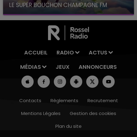
LE SUPER BOUCHON CHAMPAGNE FM
avec La Famille Champagne FM, à 8H10
ACCUEIL
RADIO
ACTUS
MÉDIAS
JEUX
ANNONCEURS
Contacts
Règlements
Recrutement
Mentions Légales
Gestion des cookies
Plan du site
16h00 - 20h00
LE WEEK-END CHAMPAGNE FM