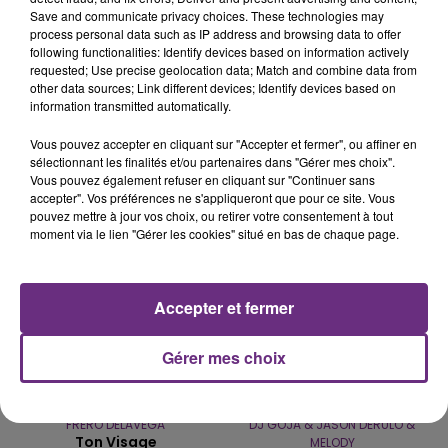
Save and communicate privacy choices. These technologies may
process personal data such as IP address and browsing data to offer
LE MAGASIN JOUÉCLUB DE REIMS FERME
following functionalities: Identify devices based on information actively
SES PORTES
requested; Use precise geolocation data; Match and combine data from
other data sources; Link different devices; Identify devices based on
C'était l'une des institutions du centre-ville
information transmitted automatically.
rémois. Le magasin JouéClub est contraint de
fermer ses portes.
Vous pouvez accepter en cliquant sur "Accepter et fermer", ou affiner en
TITRES DIFFUSÉS
sélectionnant les finalités et/ou partenaires dans "Gérer mes choix".
Vous pouvez également refuser en cliquant sur "Continuer sans
accepter". Vos préférences ne s'appliqueront que pour ce site. Vous
pouvez mettre à jour vos choix, ou retirer votre consentement à tout
5h28
5h28
5h26
5h26
moment via le lien "Gérer les cookies" situé en bas de chaque page.
Accepter et fermer
Gérer mes choix
FRERO DELAVEGA
DJ GOJA & JASON DERULO &
Ton Visage
MELODY