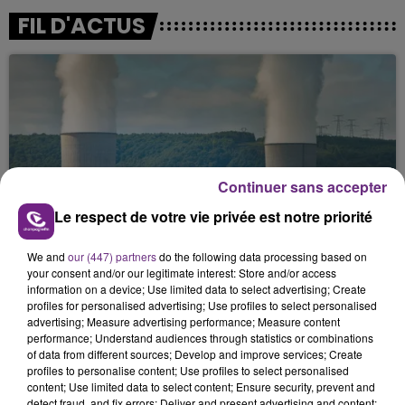
FIL D'ACTUS
Continuer sans accepter
Le respect de votre vie privée est notre priorité
LA CENTRALE NUCLÉAIRE DE CHOOZ
TOUJOURS À L'ARRÊT
We and
our (447) partners
do the following data processing based on
Cela fait déjà une semaine que la centrale
your consent and/or our legitimate interest: Store and/or access
nucléaire ardennaise est à l'arrêt. Une situation
information on a device; Use limited data to select advertising; Create
justifiée par la sécheresse intense qui est toujours
profiles for personalised advertising; Use profiles to select personalised
advertising; Measure advertising performance; Measure content
présente.
performance; Understand audiences through statistics or combinations
of data from different sources; Develop and improve services; Create
profiles to personalise content; Use profiles to select personalised
content; Use limited data to select content; Ensure security, prevent and
detect fraud, and fix errors; Deliver and present advertising and content;