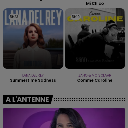
Mi Chico
5h23
5h23
5h19
5h19
LANA DEL REY
ZAHO & MC SOLAAR
Summertime Sadness
Comme Caroline
A L'ANTENNE