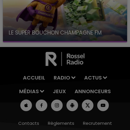
LE SUPER BOUCHON CHAMPAGNE FM
avec La Famille Champagne FM, à 8H10
ACCUEIL
RADIO
ACTUS
MÉDIAS
JEUX
ANNONCEURS
Contacts
Règlements
Recrutement