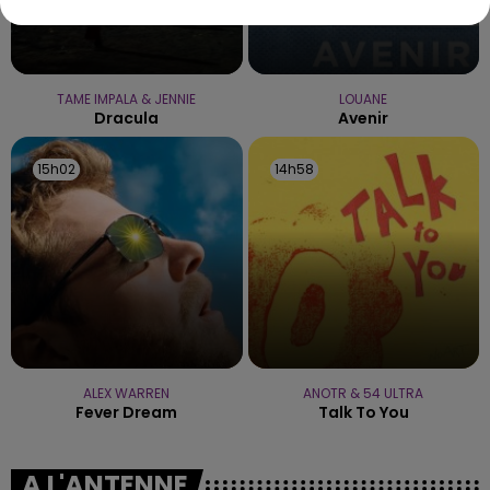
TAME IMPALA & JENNIE
LOUANE
Dracula
Avenir
15h02
15h02
14h58
14h58
ALEX WARREN
ANOTR & 54 ULTRA
Fever Dream
Talk To You
A L'ANTENNE