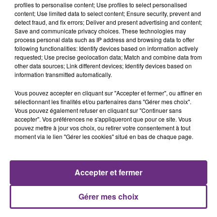
justifiée par la sécheresse intense qui est toujours
profiles to personalise content; Use profiles to select personalised
présente.
content; Use limited data to select content; Ensure security, prevent and
detect fraud, and fix errors; Deliver and present advertising and content;
Save and communicate privacy choices. These technologies may
process personal data such as IP address and browsing data to offer
following functionalities: Identify devices based on information actively
requested; Use precise geolocation data; Match and combine data from
other data sources; Link different devices; Identify devices based on
information transmitted automatically.
LE MAGASIN JOUÉCLUB DE REIMS FERME
SES PORTES
Vous pouvez accepter en cliquant sur "Accepter et fermer", ou affiner en
C'était l'une des institutions du centre-ville
sélectionnant les finalités et/ou partenaires dans "Gérer mes choix".
Vous pouvez également refuser en cliquant sur "Continuer sans
rémois. Le magasin JouéClub est contraint de
accepter". Vos préférences ne s'appliqueront que pour ce site. Vous
fermer ses portes.
pouvez mettre à jour vos choix, ou retirer votre consentement à tout
TITRES DIFFUSÉS
moment via le lien "Gérer les cookies" situé en bas de chaque page.
15h07
15h07
15h04
15h04
Accepter et fermer
Gérer mes choix