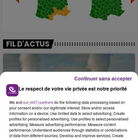
FIL D'ACTUS
Continuer sans accepter
Le respect de votre vie privée est notre priorité
We and
our (447) partners
do the following data processing based on
your consent and/or our legitimate interest: Store and/or access
LA CENTRALE NUCLÉAIRE DE CHOOZ
information on a device; Use limited data to select advertising; Create
TOUJOURS À L'ARRÊT
profiles for personalised advertising; Use profiles to select personalised
Cela fait déjà une semaine que la centrale
advertising; Measure advertising performance; Measure content
performance; Understand audiences through statistics or combinations
nucléaire ardennaise est à l'arrêt. Une situation
of data from different sources; Develop and improve services; Create