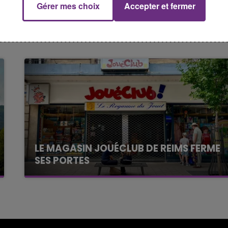
Gérer mes choix
Accepter et fermer
CHAMPAGNE FM
LE MAGASIN JOUÉCLUB DE REIMS FERME
SES PORTES
C'était l'une des institutions du centre-ville
rémois. Le magasin JouéClub est contraint de
fermer ses portes.