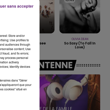
16h52
16h52
16h49
16h49
5h00 - 6h00
uer sans accepter
LE BEST OF DE LA FAMILLE
CHAMPAGNE FM
erest: Store and/or
TRYO
OLIVIA DEAN
tising; Use profiles to
La Traversee
So Easy (to Fall In
tand audiences through
Love)
personalise content; Use
 fraud, and fix errors;
 may process personal
A L'ANTENNE
mation actively
vices; Identify devices
 à
rtenaires dans "Gérer
s'appliqueront que pour
les cookies" situé en
6h00 - 10h00