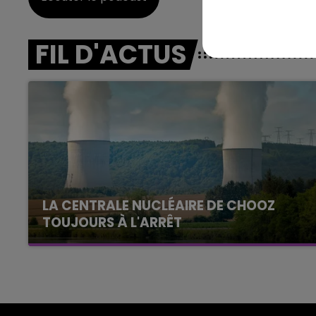
HAMPAGNE FM
LA RADIO POP
FIL D'ACTUS
LA CENTRALE NUCLÉAIRE DE CHOOZ
TOUJOURS À L'ARRÊT
Cela fait déjà une semaine que la centrale
nucléaire ardennaise est à l'arrêt. Une situation
justifiée par la sécheresse intense qui est
toujours présente.