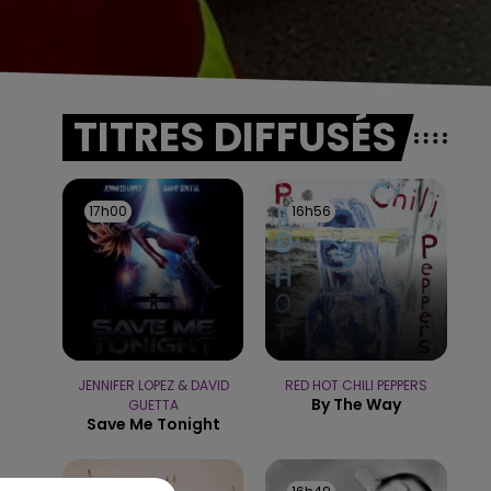
TITRES DIFFUSÉS
17h00
17h00
16h56
16h56
JENNIFER LOPEZ & DAVID
RED HOT CHILI PEPPERS
By The Way
GUETTA
Save Me Tonight