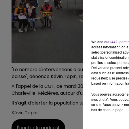
19h00 - 19h15
LA POP MACHINE - CHAMPAGNE F
We and
our (447) partn
access information on a 
select personalised ad
statistics or combinatio
profiles to select person
Deliver and present adv
"Le nombre d'interventions a augmenté de 10% en 2
data such as IP address 
baisse", dénonce Kévin Topin, représentant syndic
requested; Use precise g
based on information tra
A l'appel de la CGT, ce mardi 30 juillet, une vingtai
Charleville-Mézières, autour d'un barbecue revendic
Vous pouvez accepter en 
mes choix". Vous pouvez
Il s'agit d'alerter la population sur leurs difficultés
ce site. Vous pouvez met
bas de chaque page.
Kévin Topin :
Écouter le podcast
19h15 - 20h00