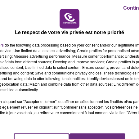
Contin
19h15 - 20h00
M
LA RADIO POP
Le respect de votre vie privée est notre priorité
ers
do the following data processing based on your consent and/or our legitimate int
device; Use limited data to select advertising; Create profiles for personalised adver
vertising; Measure advertising performance; Measure content performance; Unders
ns of data from different sources; Develop and improve services; Create profiles to 
alised content; Use limited data to select content; Ensure security, prevent and detect
ertising and content; Save and communicate privacy choices. These technologies
018 dans les Ardennes, alors que nos moyens sont en
and browsing data to offer following functionalities: Identify devices based on infor
al des pompiers dans le département.
eolocation data; Match and combine data from other data sources; Link different de
nsmitted automatically.
ne de soldats du feu se sont retrouvés devant la préfecture
atif.
cliquant sur "Accepter et fermer", ou affiner en sélectionnant les finalités et/ou pa
 également refuser en cliquant sur "Continuer sans accepter". Vos préférences ne 
 de mener à bien leur mission de service public.
tre à jour vos choix, ou retirer votre consentement à tout moment via le lien "Gérer 
5h00 - 6h00
LE BEST OF DE LA FAMILLE