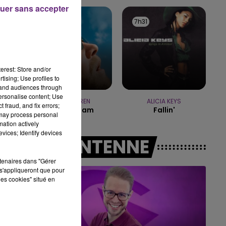
7h00 - 11h00
uer sans accepter
BEST OF
7h38
7h38
7h31
7h31
erest: Store and/or
tising; Use profiles to
tand audiences through
personalise content; Use
ALEX WARREN
ALICIA KEYS
 fraud, and fix errors;
Fever Dream
Fallin'
 may process personal
mation actively
vices; Identify devices
A L'ANTENNE
rtenaires dans "Gérer
s'appliqueront que pour
les cookies" situé en