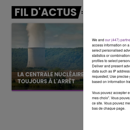
11h00 - 16h00
FIL D'ACTUS
LE WEEK-END CHAMPAGNE FM
We and
our (447) partn
access information on a 
select personalised ad
statistics or combinatio
profiles to select person
Deliver and present adv
data such as IP address 
LA CENTRALE NUCLÉAIRE DE CHOOZ
requested; Use precise g
TOUJOURS À L'ARRÊT
based on information tra
Cela fait déjà une semaine que la centrale
Vous pouvez accepter en 
nucléaire ardennaise est à l'arrêt. Une situation
mes choix". Vous pouvez
justifiée par la sécheresse intense qui est
ce site. Vous pouvez met
bas de chaque page.
toujours présente.