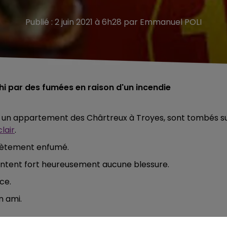
Publié : 2 juin 2021 à 6h28 par Emmanuel POLI
i par des fumées en raison d'un incendie
ns un appartement des Chârtreux à Troyes, sont tombés s
clair
.
plètement enfumé.
sentent fort heureusement aucune blessure.
ce.
un ami.