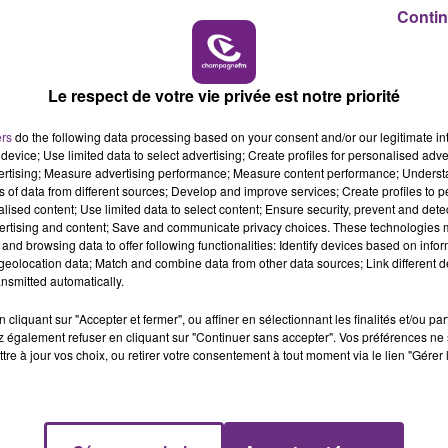
16h00 - 20h00
Contin
LE WEEK-END CHAMPAGNE FM
Le respect de votre vie privée est notre priorité
ers
do the following data processing based on your consent and/or our legitimate int
device; Use limited data to select advertising; Create profiles for personalised adver
vertising; Measure advertising performance; Measure content performance; Unders
ns of data from different sources; Develop and improve services; Create profiles to 
alised content; Use limited data to select content; Ensure security, prevent and detect
ertising and content; Save and communicate privacy choices. These technologies
and browsing data to offer following functionalities: Identify devices based on infor
LE MAGASIN JOUÉCLUB DE REIMS FERME
eolocation data; Match and combine data from other data sources; Link different de
SES PORTES
nsmitted automatically.
C'était l'une des institutions du centre-ville
cliquant sur "Accepter et fermer", ou affiner en sélectionnant les finalités et/ou pa
rémois. Le magasin JouéClub est contraint de
 également refuser en cliquant sur "Continuer sans accepter". Vos préférences ne 
fermer ses portes.
tre à jour vos choix, ou retirer votre consentement à tout moment via le lien "Gérer 