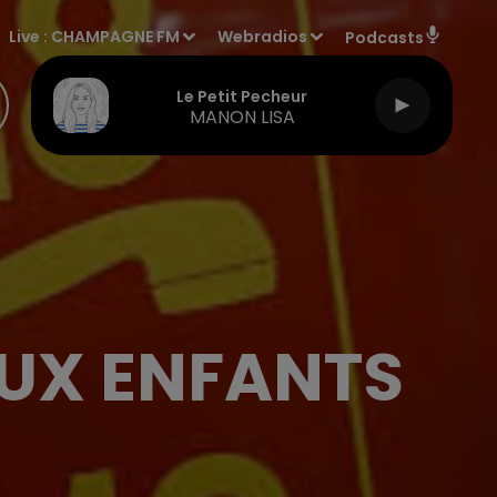
Live :
CHAMPAGNE FM
Webradios
Podcasts
Le Petit Pecheur
MANON LISA
EUX ENFANTS