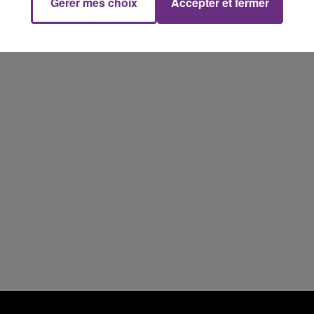
Gérer mes choix
Accepter et fermer
7h00 - 11h00
FM
BEST OF