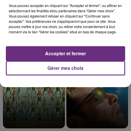
Vous pouvez accepter en cliquant sur "Accepter et fermer", ou affiner en
sélectionnant les finalités et/ou partenaires dans "Gérer mes choix".
Vous pouvez également refuser en cliquant sur "Continuer sans
accepter". Vos préférences ne s'appliqueront que pour ce site. Vous
pouvez mettre à jour vos choix, ou retirer votre consentement à tout
moment via le lien "Gérer les cookies" situé en bas de chaque page.
Accepter et fermer
DJO
TAYLOR SWIFT
End Of Beginning
Elizabeth Taylor
Gérer mes choix
14h21
14h21
14h19
14h19