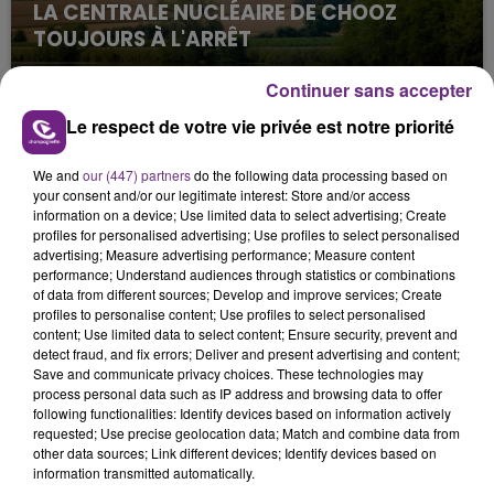
LA CENTRALE NUCLÉAIRE DE CHOOZ
TOUJOURS À L'ARRÊT
Cela fait déjà une semaine que la centrale
Continuer sans accepter
nucléaire ardennaise est à l'arrêt. Une situation
justifiée par la sécheresse intense qui est toujours
Le respect de votre vie privée est notre priorité
présente.
We and
our (447) partners
do the following data processing based on
your consent and/or our legitimate interest: Store and/or access
information on a device; Use limited data to select advertising; Create
profiles for personalised advertising; Use profiles to select personalised
advertising; Measure advertising performance; Measure content
performance; Understand audiences through statistics or combinations
LE MAGASIN JOUÉCLUB DE REIMS FERME
of data from different sources; Develop and improve services; Create
SES PORTES
profiles to personalise content; Use profiles to select personalised
content; Use limited data to select content; Ensure security, prevent and
C'était l'une des institutions du centre-ville
detect fraud, and fix errors; Deliver and present advertising and content;
rémois. Le magasin JouéClub est contraint de
Save and communicate privacy choices. These technologies may
fermer ses portes.
process personal data such as IP address and browsing data to offer
TITRES DIFFUSÉS
following functionalities: Identify devices based on information actively
requested; Use precise geolocation data; Match and combine data from
other data sources; Link different devices; Identify devices based on
information transmitted automatically.
14h28
14h28
14h25
14h25