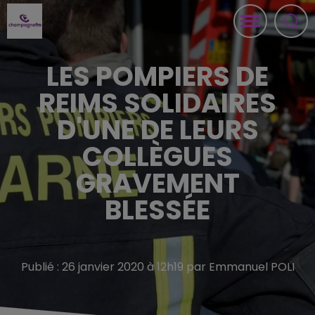
LES POMPIERS DE
REIMS SOLIDAIRES
D'UNE DE LEURS
COLLÈGUES
GRAVEMENT
BLESSÉE
Publié : 26 janvier 2020 à 12h19 par Emmanuel POLI