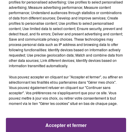
profiles for personalised advertising; Use profiles to select personalised
16h28
16h28
16h25
16h25
advertising; Measure advertising performance; Measure content
performance; Understand audiences through statistics or combinations
of data from different sources; Develop and improve services; Create
profiles to personalise content; Use profiles to select personalised
content; Use limited data to select content; Ensure security, prevent and
detect fraud, and fix errors; Deliver and present advertising and content;
Save and communicate privacy choices. These technologies may
process personal data such as IP address and browsing data to offer
following functionalities: Identify devices based on information actively
requested; Use precise geolocation data; Match and combine data from
other data sources; Link different devices; Identify devices based on
information transmitted automatically.
CHRISTOPHE WILLEM
ALICIA KEYS
Systaime
No One
Vous pouvez accepter en cliquant sur "Accepter et fermer", ou affiner en
sélectionnant les finalités et/ou partenaires dans "Gérer mes choix".
16h23
16h23
16h20
16h20
Vous pouvez également refuser en cliquant sur "Continuer sans
accepter". Vos préférences ne s'appliqueront que pour ce site. Vous
pouvez mettre à jour vos choix, ou retirer votre consentement à tout
moment via le lien "Gérer les cookies" situé en bas de chaque page.
Accepter et fermer