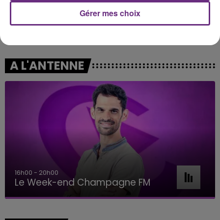
Gérer mes choix
ALEX WARREN
DASHA
Passenger
Austin
A L'ANTENNE
16h00 - 20h00
Le Week-end Champagne FM