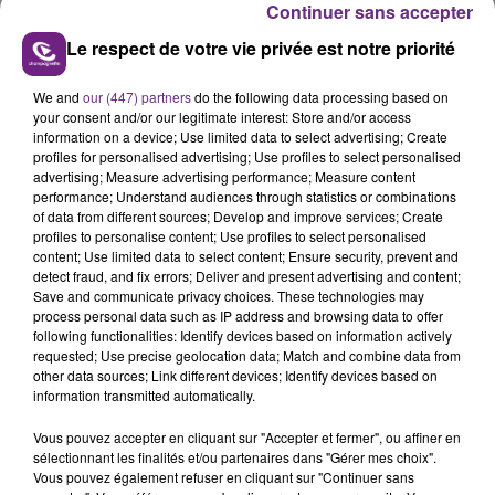
Continuer sans accepter
Le respect de votre vie privée est notre priorité
We and
our (447) partners
do the following data processing based on
your consent and/or our legitimate interest: Store and/or access
LE MAGASIN JOUÉCLUB DE REIMS FERME
information on a device; Use limited data to select advertising; Create
SES PORTES
profiles for personalised advertising; Use profiles to select personalised
advertising; Measure advertising performance; Measure content
C'était l'une des institutions du centre-ville
performance; Understand audiences through statistics or combinations
rémois. Le magasin JouéClub est contraint de
of data from different sources; Develop and improve services; Create
fermer ses portes.
profiles to personalise content; Use profiles to select personalised
TITRES DIFFUSÉS
content; Use limited data to select content; Ensure security, prevent and
detect fraud, and fix errors; Deliver and present advertising and content;
Save and communicate privacy choices. These technologies may
process personal data such as IP address and browsing data to offer
17h53
17h53
17h47
17h47
following functionalities: Identify devices based on information actively
requested; Use precise geolocation data; Match and combine data from
other data sources; Link different devices; Identify devices based on
information transmitted automatically.
Vous pouvez accepter en cliquant sur "Accepter et fermer", ou affiner en
sélectionnant les finalités et/ou partenaires dans "Gérer mes choix".
Vous pouvez également refuser en cliquant sur "Continuer sans