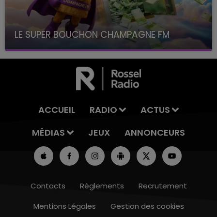
LE SUPER BOUCHON CHAMPAGNE FM
avec La Famille Champagne FM, à 8H10
ACCUEIL
RADIO
ACTUS
MÉDIAS
JEUX
ANNONCEURS
Contacts
Règlements
Recrutement
Mentions Légales
Gestion des cookies