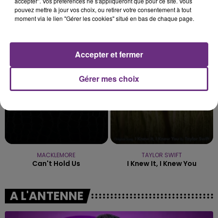
accepter". Vos préférences ne s'appliqueront que pour ce site. Vous
pouvez mettre à jour vos choix, ou retirer votre consentement à tout
moment via le lien "Gérer les cookies" situé en bas de chaque page.
OLIVIA DEAN
ADELE CASTILLON
So Easy (to Fall In Love)
Ete Avec Toi
Accepter et fermer
17h43
17h43
17h41
17h41
Gérer mes choix
MACKLEMORE
TAYLOR SWIFT
Can't Hold Us
I Knew It, I Knew You
A L'ANTENNE