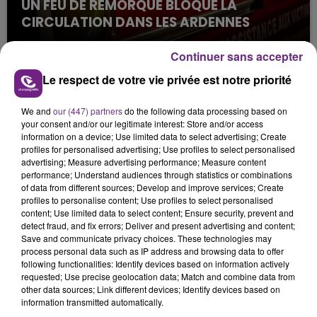
UN FEU DE REMORQUE BLOQUE LA
CIRCULATION DANS LES ARDENNES
Un feu de remorque s'est déclaré ce mercredi en
Continuer sans accepter
fin de matinée sur l'A34.
Le respect de votre vie privée est notre priorité
We and
our (447) partners
do the following data processing based on
your consent and/or our legitimate interest: Store and/or access
information on a device; Use limited data to select advertising; Create
profiles for personalised advertising; Use profiles to select personalised
advertising; Measure advertising performance; Measure content
performance; Understand audiences through statistics or combinations
VENEZ FÊTER CE WEEK-END
of data from different sources; Develop and improve services; Create
L'ANNIVERSAIRE DE WOINIC
profiles to personalise content; Use profiles to select personalised
content; Use limited data to select content; Ensure security, prevent and
Ce samedi 8 août sera un grand jour :
detect fraud, and fix errors; Deliver and present advertising and content;
l'anniversaire du plus gros sanglier du monde.
Save and communicate privacy choices. These technologies may
Une fête est donc organisée et vous êtes tous
process personal data such as IP address and browsing data to offer
TITRES DIFFUSÉS
following functionalities: Identify devices based on information actively
conviés !
requested; Use precise geolocation data; Match and combine data from
other data sources; Link different devices; Identify devices based on
information transmitted automatically.
10h38
10h38
10h35
10h35