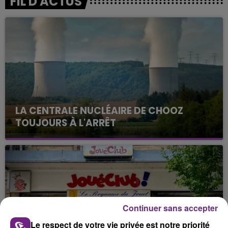
FIL D'ACTUS
LA CENTRALE NUCLÉAIRE DE CHOOZ
TOUJOURS À L'ARRÊT
Cela fait déjà une semaine que la centrale
nucléaire ardennaise est à l'arrêt. Une situation
justifiée par la sécheresse intense qui est toujours
présente.
Continuer sans accepter
Le respect de votre vie privée est notre priorité