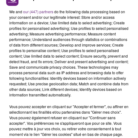
LE MAGASIN JOUÉCLUB DE REIMS FERME
We and
our (447) partners
do the following data processing based on
SES PORTES
your consent and/or our legitimate interest: Store and/or access
C'était l'une des institutions du centre-ville
information on a device; Use limited data to select advertising; Create
rémois. Le magasin JouéClub est contraint de
profiles for personalised advertising; Use profiles to select personalised
advertising; Measure advertising performance; Measure content
fermer ses portes.
TITRES DIFFUSÉS
performance; Understand audiences through statistics or combinations
of data from different sources; Develop and improve services; Create
profiles to personalise content; Use profiles to select personalised
content; Use limited data to select content; Ensure security, prevent and
10h00
10h00
9h57
9h57
detect fraud, and fix errors; Deliver and present advertising and content;
Save and communicate privacy choices. These technologies may
process personal data such as IP address and browsing data to offer
following functionalities: Identify devices based on information actively
requested; Use precise geolocation data; Match and combine data from
other data sources; Link different devices; Identify devices based on
information transmitted automatically.
Vous pouvez accepter en cliquant sur "Accepter et fermer", ou affiner en
sélectionnant les finalités et/ou partenaires dans "Gérer mes choix".
Vous pouvez également refuser en cliquant sur "Continuer sans
SHAKIRA FEAT. BURNA BOY
PIERRE DE MAERE
accepter". Vos préférences ne s'appliqueront que pour ce site. Vous
Dai Dai
Je Pense A Vous
pouvez mettre à jour vos choix, ou retirer votre consentement à tout
moment via le lien "Gérer les cookies" situé en bas de chaque page.