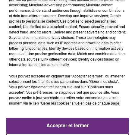
LA CENTRALE NUCLÉAIRE DE CHOOZ
advertising; Measure advertising performance; Measure content
TOUJOURS À L'ARRÊT
performance; Understand audiences through statistics or combinations
of data from different sources; Develop and improve services; Create
Cela fait déjà une semaine que la centrale
profiles to personalise content; Use profiles to select personalised
nucléaire ardennaise est à l'arrêt. Une situation
content; Use limited data to select content; Ensure security, prevent and
justifiée par la sécheresse intense qui est toujours
detect fraud, and fix errors; Deliver and present advertising and content;
Save and communicate privacy choices. These technologies may
présente.
process personal data such as IP address and browsing data to offer
following functionalities: Identify devices based on information actively
requested; Use precise geolocation data; Match and combine data from
other data sources; Link different devices; Identify devices based on
information transmitted automatically.
Vous pouvez accepter en cliquant sur "Accepter et fermer", ou affiner en
LE MAGASIN JOUÉCLUB DE REIMS FERME
sélectionnant les finalités et/ou partenaires dans "Gérer mes choix".
SES PORTES
Vous pouvez également refuser en cliquant sur "Continuer sans
accepter". Vos préférences ne s'appliqueront que pour ce site. Vous
C'était l'une des institutions du centre-ville
pouvez mettre à jour vos choix, ou retirer votre consentement à tout
rémois. Le magasin JouéClub est contraint de
moment via le lien "Gérer les cookies" situé en bas de chaque page.
fermer ses portes.
TITRES DIFFUSÉS
Accepter et fermer
5h26
5h26
5h23
5h23