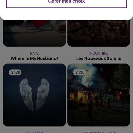
Gérer mes choix
RAYE
INDOCHINE
Where Is My Husband!
Les Nouveaux Soleils
13h39
13h39
13h36
13h36