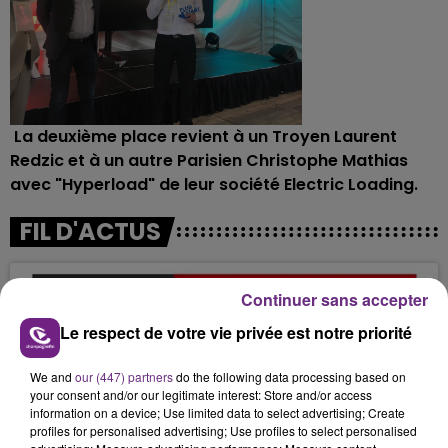
La deuxième place revient à un Troyen Laurent
Redzic et à un autre Parisien Christophe Mathias
avec "Hyperload" de leur société Electric Loading.
FIL D'ACTUS
Continuer sans accepter
Le respect de votre vie privée est notre priorité
We and
our (447) partners
do the following data processing based on
your consent and/or our legitimate interest: Store and/or access
information on a device; Use limited data to select advertising; Create
profiles for personalised advertising; Use profiles to select personalised