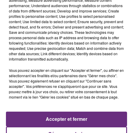
advertising; Measure advertising performance; Measure content
JAMAIS SANS MON FRÈRE
performance; Understand audiences through statistics or combinations
of data from different sources; Develop and improve services; Create
Julien Fourel n'a plus donné signé de vie depuis 5
profiles to personalise content; Use profiles to select personalised
mois. Sa sœur poursuit ses recherches pour le
content; Use limited data to select content; Ensure security, prevent and
detect fraud, and fix errors; Deliver and present advertising and content;
retrouver.
Save and communicate privacy choices. These technologies may
process personal data such as IP address and browsing data to offer
following functionalities: Identify devices based on information actively
requested; Use precise geolocation data; Match and combine data from
other data sources; Link different devices; Identify devices based on
information transmitted automatically.
Vous pouvez accepter en cliquant sur "Accepter et fermer", ou affiner en
LA CENTRALE NUCLÉAIRE DE CHOOZ
sélectionnant les finalités et/ou partenaires dans "Gérer mes choix".
TOUJOURS À L'ARRÊT
Vous pouvez également refuser en cliquant sur "Continuer sans
accepter". Vos préférences ne s'appliqueront que pour ce site. Vous
Cela fait déjà une semaine que la centrale
pouvez mettre à jour vos choix, ou retirer votre consentement à tout
nucléaire ardennaise est à l'arrêt. Une situation
moment via le lien "Gérer les cookies" situé en bas de chaque page.
justifiée par la sécheresse intense qui est toujours
TITRES DIFFUSÉS
présente.
Accepter et fermer
13h50
13h50
13h43
13h43