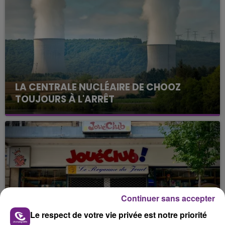
LA CENTRALE NUCLÉAIRE DE CHOOZ
TOUJOURS À L'ARRÊT
Cela fait déjà une semaine que la centrale
nucléaire ardennaise est à l'arrêt. Une situation
justifiée par la sécheresse intense qui est toujours
présente.
Continuer sans accepter
LE MAGASIN JOUÉCLUB DE REIMS FERME
Le respect de votre vie privée est notre priorité