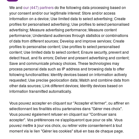
SES PORTES
C'était l'une des institutions du centre-ville
We and
our (447) partners
do the following data processing based on
your consent and/or our legitimate interest: Store and/or access
rémois. Le magasin JouéClub est contraint de
information on a device; Use limited data to select advertising; Create
fermer ses portes.
profiles for personalised advertising; Use profiles to select personalised
TITRES DIFFUSÉS
advertising; Measure advertising performance; Measure content
performance; Understand audiences through statistics or combinations
of data from different sources; Develop and improve services; Create
profiles to personalise content; Use profiles to select personalised
12h59
12h59
12h56
12h56
content; Use limited data to select content; Ensure security, prevent and
detect fraud, and fix errors; Deliver and present advertising and content;
Save and communicate privacy choices. These technologies may
process personal data such as IP address and browsing data to offer
following functionalities: Identify devices based on information actively
requested; Use precise geolocation data; Match and combine data from
other data sources; Link different devices; Identify devices based on
information transmitted automatically.
Vous pouvez accepter en cliquant sur "Accepter et fermer", ou affiner en
sélectionnant les finalités et/ou partenaires dans "Gérer mes choix".
ARIANA GRANDE
ADE
Vous pouvez également refuser en cliquant sur "Continuer sans
Hate That I Made You Love
Tout Savoir
accepter". Vos préférences ne s'appliqueront que pour ce site. Vous
Me
pouvez mettre à jour vos choix, ou retirer votre consentement à tout
moment via le lien "Gérer les cookies" situé en bas de chaque page.
12h48
12h48
12h45
12h45