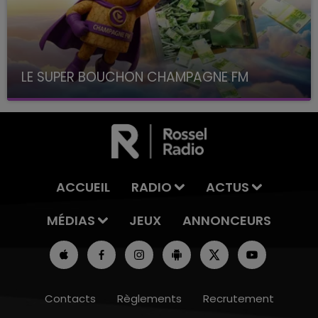
LE SUPER BOUCHON CHAMPAGNE FM
avec La Famille Champagne FM, à 8H10
ACCUEIL
RADIO
ACTUS
MÉDIAS
JEUX
ANNONCEURS
Contacts
Règlements
Recrutement