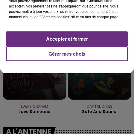
Vous pouvez également refuser en cliquant sur "Continuer sans
accepter". Vos préférences ne s'appliqueront que pour ce site. Vous
pouvez mettre à jour vos choix, ou retirer votre consentement à tout
moment via le lien "Gérer les cookies" situé en bas de chaque page.
TEDDY SWIMS
INDOCHINE
Mr Know It All
Les Nouveaux Soleils
Accepter et fermer
0h54
0h54
0h51
0h51
Gérer mes choix
LUKAS GRAHAM
CAPITAL CITIES
Love Someone
Safe And Sound
A L'ANTENNE