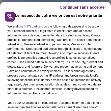
jamais vu !
Continuer sans accepter
Le respect de votre vie privée est notre priorité
We and
our (447) partners
do the following data processing based on
your consent and/or our legitimate interest: Store and/or access
information on a device; Use limited data to select advertising; Create
L'INSPECTION DU TRAVAIL RAPPELLE À
profiles for personalised advertising; Use profiles to select personalised
L'ORDRE SUR LES CONDITIONS DE...
advertising; Measure advertising performance; Measure content
performance; Understand audiences through statistics or combinations
Alors que les dates de début des vendange 2026
of data from different sources; Develop and improve services; Create
s'est avéré être plus précoce que prévu,
profiles to personalise content; Use profiles to select personalised
content; Use limited data to select content; Ensure security, prevent and
l'inspection du Travail en profite pour rappeler
TITRES DIFFUSÉS
detect fraud, and fix errors; Deliver and present advertising and content;
les conditions de...
Save and communicate privacy choices. These technologies may
process personal data such as IP address and browsing data to offer
following functionalities: Identify devices based on information actively
1h01
1h01
0h57
0h57
requested; Use precise geolocation data; Match and combine data from
other data sources; Link different devices; Identify devices based on
information transmitted automatically.
Vous pouvez accepter en cliquant sur "Accepter et fermer", ou affiner en
sélectionnant les finalités et/ou partenaires dans "Gérer mes choix".