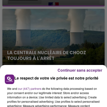
Julien Fourel n'a plus donné signé de vie depuis 5
mois. Sa sœur poursuit ses recherches pour le
retrouver.
LA CENTRALE NUCLÉAIRE DE CHOOZ
TOUJOURS À L'ARRÊT
Cela fait déjà une semaine que la centrale
nucléaire ardennaise est à l'arrêt. Une situation
Continuer sans accepter
justifiée par la sécheresse intense qui est toujours
Le respect de votre vie privée est notre priorité
TITRES DIFFUSÉS
présente.
We and
our (447) partners
do the following data processing based on
your consent and/or our legitimate interest: Store and/or access
13h06
13h06
13h03
13h03
information on a device; Use limited data to select advertising; Create
profiles for personalised advertising; Use profiles to select personalised
advertising; Measure advertising performance; Measure content