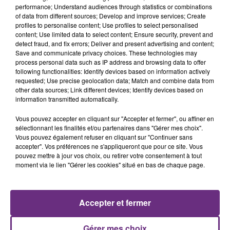
performance; Understand audiences through statistics or combinations
of data from different sources; Develop and improve services; Create
profiles to personalise content; Use profiles to select personalised
content; Use limited data to select content; Ensure security, prevent and
detect fraud, and fix errors; Deliver and present advertising and content;
Save and communicate privacy choices. These technologies may
process personal data such as IP address and browsing data to offer
following functionalities: Identify devices based on information actively
ALEX WARREN
DES'REE
requested; Use precise geolocation data; Match and combine data from
Passenger
Life
other data sources; Link different devices; Identify devices based on
information transmitted automatically.
13h00
13h00
12h58
12h58
Vous pouvez accepter en cliquant sur "Accepter et fermer", ou affiner en
sélectionnant les finalités et/ou partenaires dans "Gérer mes choix".
Vous pouvez également refuser en cliquant sur "Continuer sans
accepter". Vos préférences ne s'appliqueront que pour ce site. Vous
pouvez mettre à jour vos choix, ou retirer votre consentement à tout
moment via le lien "Gérer les cookies" situé en bas de chaque page.
Accepter et fermer
TEMPER CITY
DJ GOJA & JASON DERULO &
Self Aware
MELODY
Gérer mes choix