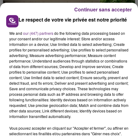
présente.
Continuer sans accepter
Le respect de votre vie privée est notre priorité
We and
our (447) partners
do the following data processing based on
your consent and/or our legitimate interest: Store and/or access
LE MAGASIN JOUÉCLUB DE REIMS FERME
information on a device; Use limited data to select advertising; Create
profiles for personalised advertising; Use profiles to select personalised
SES PORTES
advertising; Measure advertising performance; Measure content
C'était l'une des institutions du centre-ville
performance; Understand audiences through statistics or combinations
rémois. Le magasin JouéClub est contraint de
of data from different sources; Develop and improve services; Create
profiles to personalise content; Use profiles to select personalised
fermer ses portes.
TITRES DIFFUSÉS
content; Use limited data to select content; Ensure security, prevent and
detect fraud, and fix errors; Deliver and present advertising and content;
Save and communicate privacy choices. These technologies may
process personal data such as IP address and browsing data to offer
0h52
0h52
0h48
0h48
following functionalities: Identify devices based on information actively
requested; Use precise geolocation data; Match and combine data from
other data sources; Link different devices; Identify devices based on
information transmitted automatically.
Vous pouvez accepter en cliquant sur "Accepter et fermer", ou affiner en
sélectionnant les finalités et/ou partenaires dans "Gérer mes choix".