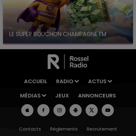
LE SUPER BOUCHON CHAMPAGNE FM
avec La Famille Champagne FM, à 8H10
ACCUEIL
RADIO
ACTUS
MÉDIAS
JEUX
ANNONCEURS
Contacts
Règlements
Recrutement