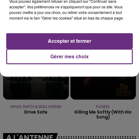
Vous pouvez également refuser en cliquant sur "Continuer sans
accepter". Vos préférences ne s'appliqueront que pour ce site. Vous
pouvez mettre à jour vos choix, ou retirer votre consentement à tout
moment via le lien "Gérer les cookies" situé en bas de chaque page.
DUNCAN LAURENCE
ANOTR & 54 ULTRA
Arcade
Talk To You
Accepter et fermer
0h45
0h45
0h40
0h40
Gérer mes choix
MYLES SMITH & NIALL HORAN
FUGEES
Drive Safe
Killing Me Softly (with His
Song)
A L'ANTENNE