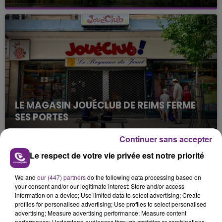
Cela fait déjà une semaine que la centrale
nucléaire ardennaise est à l'arrêt. Une situation
justifiée par la sécheresse intense qui est toujours
présente.
LE MAGASIN JOUÉCLUB DE REIMS FERME
SES PORTES
C'était l'une des institutions du centre-ville
Continuer sans accepter
rémois. Le magasin JouéClub est contraint de
fermer ses portes.
Le respect de votre vie privée est notre priorité
TITRES DIFFUSÉS
We and
our (447) partners
do the following data processing based on
your consent and/or our legitimate interest: Store and/or access
4h47
4h47
4h44
4h44
information on a device; Use limited data to select advertising; Create
profiles for personalised advertising; Use profiles to select personalised
advertising; Measure advertising performance; Measure content
performance; Understand audiences through statistics or combinations