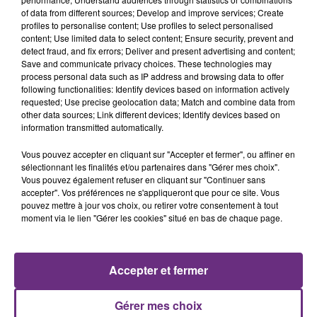
of data from different sources; Develop and improve services; Create
profiles to personalise content; Use profiles to select personalised
content; Use limited data to select content; Ensure security, prevent and
detect fraud, and fix errors; Deliver and present advertising and content;
Save and communicate privacy choices. These technologies may
process personal data such as IP address and browsing data to offer
following functionalities: Identify devices based on information actively
BENSON BOONE
ANGELE & JUSTICE
requested; Use precise geolocation data; Match and combine data from
The Time Of My Life
What You Want
other data sources; Link different devices; Identify devices based on
information transmitted automatically.
4h41
4h41
4h37
4h37
Vous pouvez accepter en cliquant sur "Accepter et fermer", ou affiner en
sélectionnant les finalités et/ou partenaires dans "Gérer mes choix".
Vous pouvez également refuser en cliquant sur "Continuer sans
accepter". Vos préférences ne s'appliqueront que pour ce site. Vous
pouvez mettre à jour vos choix, ou retirer votre consentement à tout
moment via le lien "Gérer les cookies" situé en bas de chaque page.
Accepter et fermer
THE WEEKND
TEMPER CITY
Save Your Tears
Self Aware
Gérer mes choix