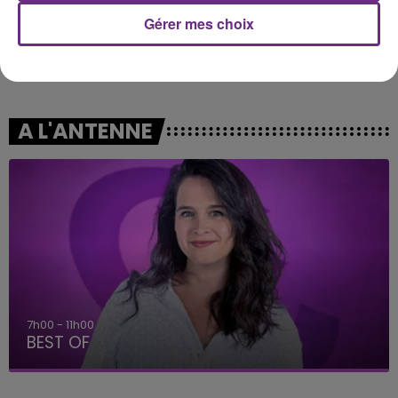
Gérer mes choix
ROBIN SCHULZ
BENSON BOONE
Sugar
The Time Of My Life
A L'ANTENNE
7h00 - 11h00
BEST OF