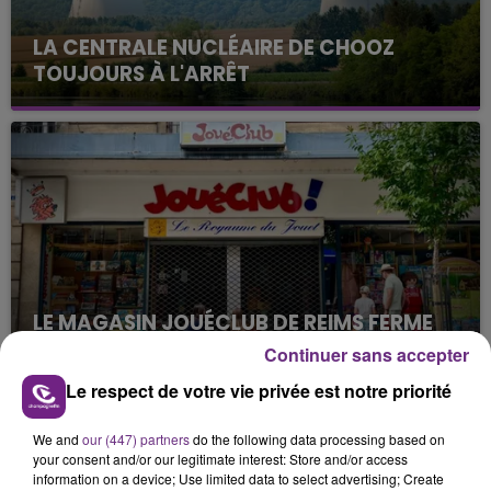
LA CENTRALE NUCLÉAIRE DE CHOOZ
TOUJOURS À L'ARRÊT
Cela fait déjà une semaine que la centrale
nucléaire ardennaise est à l'arrêt. Une situation
justifiée par la sécheresse intense qui est toujours
présente.
LE MAGASIN JOUÉCLUB DE REIMS FERME
SES PORTES
Continuer sans accepter
C'était l'une des institutions du centre-ville
Le respect de votre vie privée est notre priorité
rémois. Le magasin JouéClub est contraint de
fermer ses portes.
TITRES DIFFUSÉS
We and
our (447) partners
do the following data processing based on
your consent and/or our legitimate interest: Store and/or access
information on a device; Use limited data to select advertising; Create