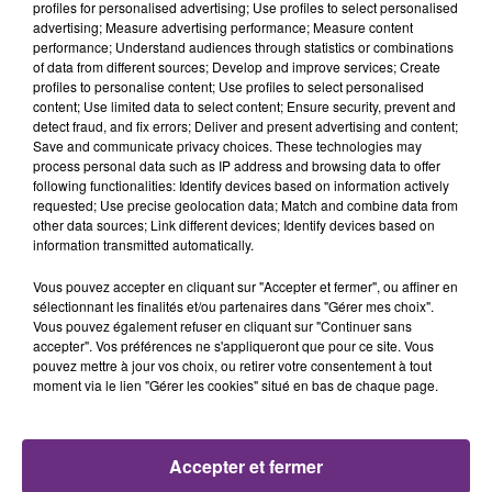
profiles for personalised advertising; Use profiles to select personalised
20h59
20h59
20h55
20h55
advertising; Measure advertising performance; Measure content
performance; Understand audiences through statistics or combinations
of data from different sources; Develop and improve services; Create
profiles to personalise content; Use profiles to select personalised
content; Use limited data to select content; Ensure security, prevent and
detect fraud, and fix errors; Deliver and present advertising and content;
Save and communicate privacy choices. These technologies may
process personal data such as IP address and browsing data to offer
following functionalities: Identify devices based on information actively
requested; Use precise geolocation data; Match and combine data from
other data sources; Link different devices; Identify devices based on
information transmitted automatically.
DJ GOJA & JASON DERULO &
SIENNA SPIRO
Die On This Hill
MELODY
Mi Chico
Vous pouvez accepter en cliquant sur "Accepter et fermer", ou affiner en
sélectionnant les finalités et/ou partenaires dans "Gérer mes choix".
Vous pouvez également refuser en cliquant sur "Continuer sans
20h51
20h51
20h47
20h47
accepter". Vos préférences ne s'appliqueront que pour ce site. Vous
pouvez mettre à jour vos choix, ou retirer votre consentement à tout
moment via le lien "Gérer les cookies" situé en bas de chaque page.
Accepter et fermer