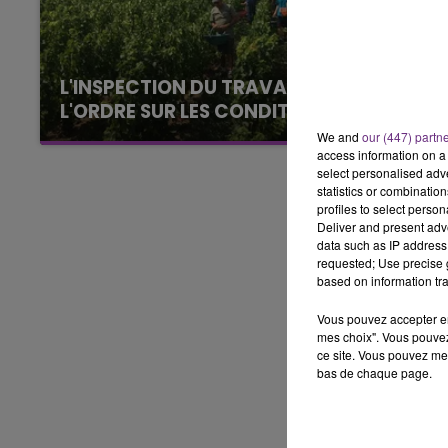
19h00 - 19h15
LA POP MACHINE - CHAMPAGNE F
L'INSPECTION DU TRAVAIL RAPPELLE À
L'ORDRE SUR LES CONDITIONS DE...
Alors que les dates de début des vendange
We and
our (447) partn
access information on a 
2026 s'est avéré être plus précoce que prévu,
select personalised ad
l'inspection du Travail en profite pour rappeler
statistics or combinatio
les conditions de...
profiles to select person
Deliver and present adv
data such as IP address 
requested; Use precise g
based on information tra
Vous pouvez accepter en 
mes choix". Vous pouvez
ce site. Vous pouvez met
bas de chaque page.