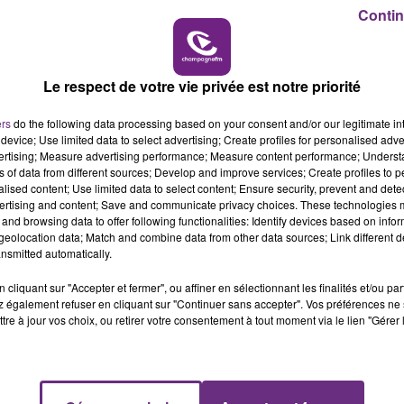
19h15 - 20h00
Contin
M
LA RADIO POP
UN FEU DE REMORQUE BLOQUE LA
Le respect de votre vie privée est notre priorité
CIRCULATION DANS LES ARDENNES
Un feu de remorque s'est déclaré ce mercredi
ers
do the following data processing based on your consent and/or our legitimate int
device; Use limited data to select advertising; Create profiles for personalised adver
en fin de matinée sur l'A34.
vertising; Measure advertising performance; Measure content performance; Unders
ns of data from different sources; Develop and improve services; Create profiles to 
alised content; Use limited data to select content; Ensure security, prevent and detect
ertising and content; Save and communicate privacy choices. These technologies
and browsing data to offer following functionalities: Identify devices based on infor
eolocation data; Match and combine data from other data sources; Link different de
nsmitted automatically.
cliquant sur "Accepter et fermer", ou affiner en sélectionnant les finalités et/ou pa
 également refuser en cliquant sur "Continuer sans accepter". Vos préférences ne 
tre à jour vos choix, ou retirer votre consentement à tout moment via le lien "Gérer 