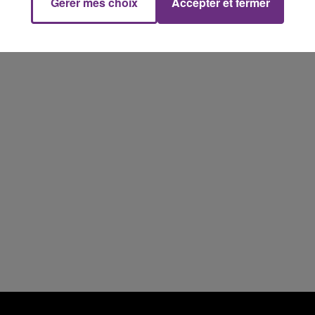
5h00 - 6h00
Gérer mes choix
Accepter et fermer
LE BEST OF DE LA FAMILLE
CHAMPAGNE FM