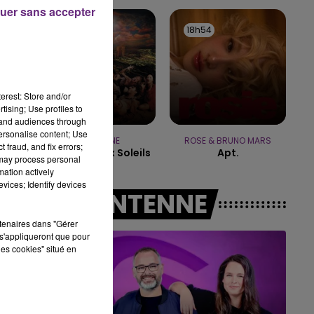
LE BEST OF DE LA FAMILLE
uer sans accepter
CHAMPAGNE FM
18h56
18h56
18h54
18h54
erest: Store and/or
tising; Use profiles to
tand audiences through
personalise content; Use
INDOCHINE
ROSE & BRUNO MARS
 fraud, and fix errors;
Les Nouveaux Soleils
Apt.
 may process personal
mation actively
vices; Identify devices
A L'ANTENNE
rtenaires dans "Gérer
s'appliqueront que pour
les cookies" situé en