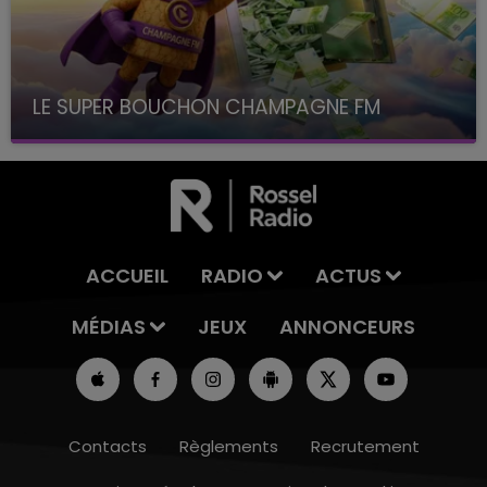
LE SUPER BOUCHON CHAMPAGNE FM
avec La Famille Champagne FM, à 8H10
ACCUEIL
RADIO
ACTUS
MÉDIAS
JEUX
ANNONCEURS
Contacts
Règlements
Recrutement