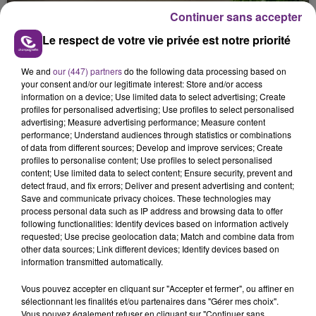
présente.
Continuer sans accepter
Le respect de votre vie privée est notre priorité
We and
our (447) partners
do the following data processing based on
your consent and/or our legitimate interest: Store and/or access
information on a device; Use limited data to select advertising; Create
LE MAGASIN JOUÉCLUB DE REIMS FERME
profiles for personalised advertising; Use profiles to select personalised
SES PORTES
advertising; Measure advertising performance; Measure content
performance; Understand audiences through statistics or combinations
C'était l'une des institutions du centre-ville
of data from different sources; Develop and improve services; Create
rémois. Le magasin JouéClub est contraint de
profiles to personalise content; Use profiles to select personalised
fermer ses portes.
content; Use limited data to select content; Ensure security, prevent and
TITRES DIFFUSÉS
detect fraud, and fix errors; Deliver and present advertising and content;
Save and communicate privacy choices. These technologies may
process personal data such as IP address and browsing data to offer
following functionalities: Identify devices based on information actively
15h04
15h04
15h01
15h01
requested; Use precise geolocation data; Match and combine data from
other data sources; Link different devices; Identify devices based on
information transmitted automatically.
Vous pouvez accepter en cliquant sur "Accepter et fermer", ou affiner en
sélectionnant les finalités et/ou partenaires dans "Gérer mes choix".
Vous pouvez également refuser en cliquant sur "Continuer sans