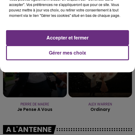
accepter". Vos préférences ne s'appliqueront que pour ce site. Vous
pouvez mettre à jour vos choix, ou retirer votre consentement à tout
moment via le lien "Gérer les cookies" situé en bas de chaque page.
CALOGERO
SHAKIRA FEAT. BURNA BOY
En Apesanteur
Dai Dai
Accepter et fermer
14h58
14h58
14h55
14h55
Gérer mes choix
PIERRE DE MAERE
ALEX WARREN
Je Pense A Vous
Ordinary
A L'ANTENNE