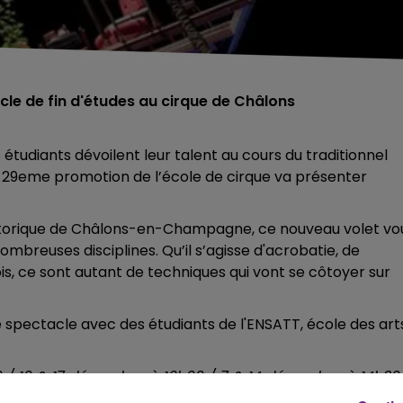
e de fin d'études au cirque de Châlons
étudiants dévoilent leur talent au cours du traditionnel
la 29eme promotion de l’école de cirque va présenter
istorique de Châlons-en-Champagne, ce nouveau volet vo
mbreuses disciplines. Qu’il s’agisse d'acrobatie, de
s, ce sont autant de techniques qui vont se côtoyer sur
e spectacle avec des étudiants de l'ENSATT, école des art
9h30 / 10 & 17 décembre à 16h00 / 7 & 14 décembre à 14h30
s-en-Champagne. Infos sur
http://www.cnac.fr/cnac-107