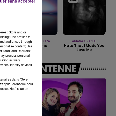
6h52
6h52
6h46
6h46
uer sans accepter
14h00 - 15h00
LA RADIO POP
erest: Store and/or
tising; Use profiles to
DISIZ & THEODORA
ARIANA GRANDE
tand audiences through
Melodrama
Hate That I Made You
personalise content; Use
Love Me
 fraud, and fix errors;
 may process personal
mation actively
A L'ANTENNE
vices; Identify devices
rtenaires dans "Gérer
s'appliqueront que pour
les cookies" situé en
15h00 - 19h00