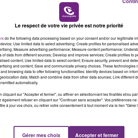
Contin
10h00 - 14h00
LE TICKET DE CAISSE
Le respect de votre vie privée est notre priorité
ers
do the following data processing based on your consent and/or our legitimate int
device; Use limited data to select advertising; Create profiles for personalised adver
vertising; Measure advertising performance; Measure content performance; Unders
ns of data from different sources; Develop and improve services; Create profiles to 
alised content; Use limited data to select content; Ensure security, prevent and detect
ertising and content; Save and communicate privacy choices. These technologies
and browsing data to offer following functionalities: Identify devices based on infor
eolocation data; Match and combine data from other data sources; Link different de
nsmitted automatically.
L'INSPECTION DU TRAVAIL RAPPELLE À
cliquant sur "Accepter et fermer", ou affiner en sélectionnant les finalités et/ou pa
L'ORDRE SUR LES CONDITIONS DE...
 également refuser en cliquant sur "Continuer sans accepter". Vos préférences ne 
tre à jour vos choix, ou retirer votre consentement à tout moment via le lien "Gérer 
Alors que les dates de début des vendange
2026 s'est avéré être plus précoce que prévu,
l'inspection du Travail en profite pour rappeler
les conditions de...
Gérer mes choix
Accepter et fermer
14h00 - 15h00