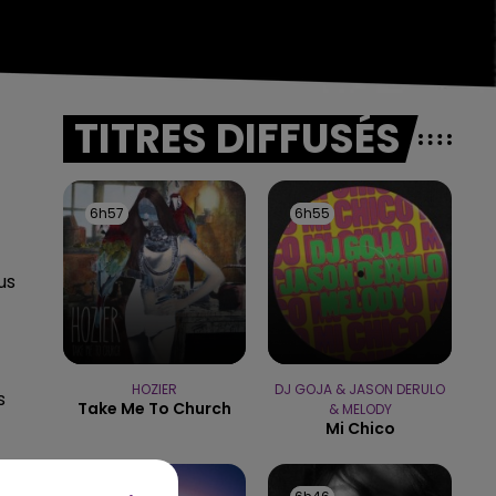
TITRES DIFFUSÉS
6h57
6h57
6h55
6h55
us
HOZIER
DJ GOJA & JASON DERULO
s
Take Me To Church
& MELODY
Mi Chico
6-