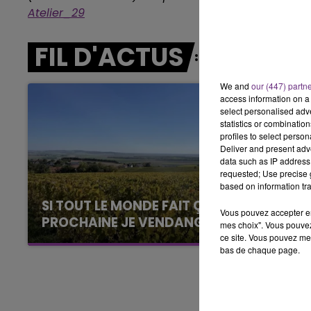
Atelier_29
6h00 - 10h00
LA FAMILLE
FIL D'ACTUS
We and
our (447) partn
access information on a 
select personalised ad
statistics or combinatio
profiles to select person
Deliver and present adv
data such as IP address 
requested; Use precise g
based on information tra
SI TOUT LE MONDE FAIT ÇA, MOI L'ANNÉE
Vous pouvez accepter en 
PROCHAINE JE VENDANGE EN...
mes choix". Vous pouvez
ce site. Vous pouvez met
La vendange en Champagne a débuté ce jeudi
bas de chaque page.
6 août dans la commune de Montgueux (Aube).
Du jamais vu !
10h00 - 14h00