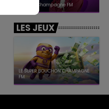
Le Club Champagne FM
LES JEUX
LE SUPER BOUCHON CHAMPAGNE
FM
avec La Famille Champagne FM, à 8H10