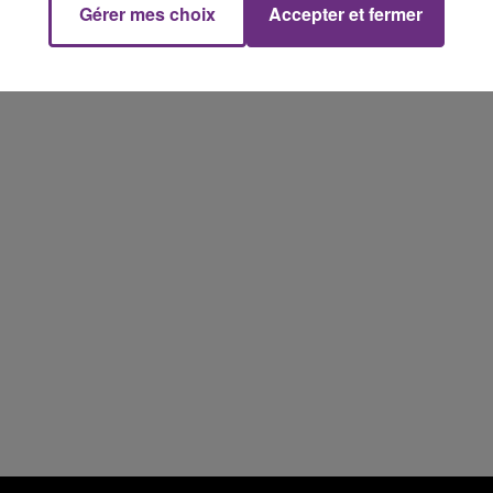
Gérer mes choix
Accepter et fermer
11h00 - 16h00
Le week-end Champagne FM