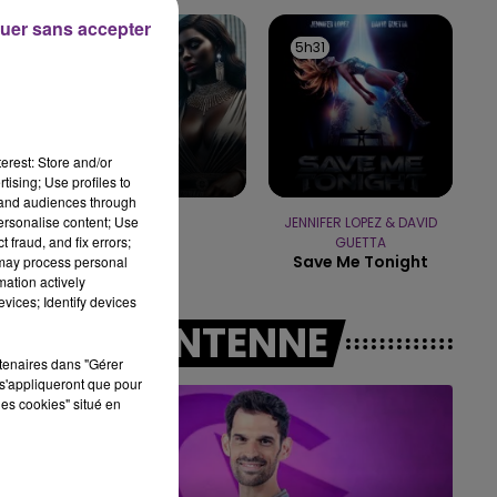
uer sans accepter
11h00 - 16h00
5h34
5h34
5h31
5h31
LE WEEK-END CHAMPAGNE FM
erest: Store and/or
tising; Use profiles to
tand audiences through
personalise content; Use
GIMS
JENNIFER LOPEZ & DAVID
Ciel
 fraud, and fix errors;
GUETTA
Save Me Tonight
 may process personal
mation actively
vices; Identify devices
A L'ANTENNE
rtenaires dans "Gérer
s'appliqueront que pour
les cookies" situé en