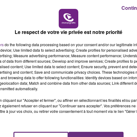
Contin
7h00 - 11h00
BEST OF
Le respect de votre vie privée est notre priorité
LE MAGASIN JOUÉCLUB DE REIMS FERME
ers
do the following data processing based on your consent and/or our legitimate int
SES PORTES
device; Use limited data to select advertising; Create profiles for personalised adver
C'était l'une des institutions du centre-ville
vertising; Measure advertising performance; Measure content performance; Unders
ns of data from different sources; Develop and improve services; Create profiles to 
rémois. Le magasin JouéClub est contraint de
alised content; Use limited data to select content; Ensure security, prevent and detect
fermer ses portes.
ertising and content; Save and communicate privacy choices. These technologies
and browsing data to offer following functionalities: Identify devices based on infor
eolocation data; Match and combine data from other data sources; Link different de
nsmitted automatically.
cliquant sur "Accepter et fermer", ou affiner en sélectionnant les finalités et/ou pa
 également refuser en cliquant sur "Continuer sans accepter". Vos préférences ne 
tre à jour vos choix, ou retirer votre consentement à tout moment via le lien "Gérer 