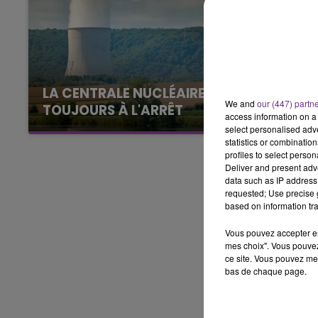
16h00 - 20h00
LE WEEK-END CHAMPAGNE FM
LA CENTRALE NUCLÉAIRE DE CHOOZ
We and
our (447) partn
TOUJOURS À L'ARRÊT
access information on a 
Cela fait déjà une semaine que la centrale
select personalised ad
statistics or combinatio
nucléaire ardennaise est à l'arrêt. Une situation
profiles to select person
justifiée par la sécheresse intense qui est
Deliver and present adv
toujours présente.
data such as IP address 
requested; Use precise g
based on information tra
Vous pouvez accepter en 
mes choix". Vous pouvez
ce site. Vous pouvez met
bas de chaque page.