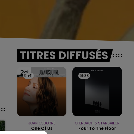
TITRES DIFFUSÉS
5h41
5h41
5h38
5h38
JOAN OSBORNE
OFENBACH & STARSAILOR
One Of Us
Four To The Floor