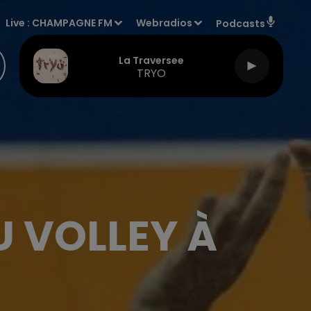
Live :
CHAMPAGNE FM
Webradios
Podcasts
La Traversee
TRYO
U VOLLEY À