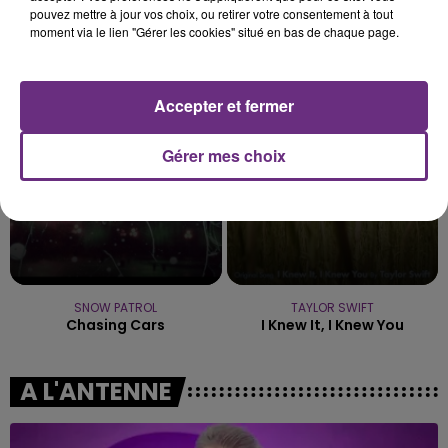
pouvez mettre à jour vos choix, ou retirer votre consentement à tout
moment via le lien "Gérer les cookies" situé en bas de chaque page.
BRUNO MARS
AMIR
24k Magic
A L'imparfaite
5h22
5h22
Accepter et fermer
5h19
5h19
Gérer mes choix
SNOW PATROL
TAYLOR SWIFT
Chasing Cars
I Knew It, I Knew You
A L'ANTENNE