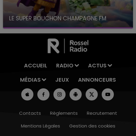
LE SUPER BOUCHON CHAMPAGNE FM
avec La Famille Champagne FM, à 8H10
ACCUEIL
RADIO
ACTUS
MÉDIAS
JEUX
ANNONCEURS
Contacts
Règlements
Recrutement
Mentions Légales
Gestion des cookies