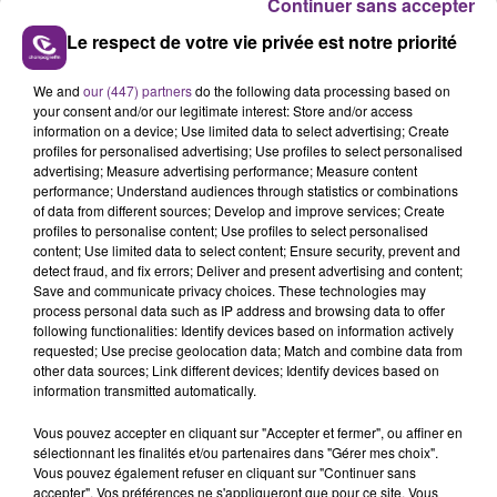
Continuer sans accepter
Le respect de votre vie privée est notre priorité
We and
our (447) partners
do the following data processing based on
your consent and/or our legitimate interest: Store and/or access
LE MAGASIN JOUÉCLUB DE REIMS FERME
information on a device; Use limited data to select advertising; Create
SES PORTES
profiles for personalised advertising; Use profiles to select personalised
advertising; Measure advertising performance; Measure content
C'était l'une des institutions du centre-ville
performance; Understand audiences through statistics or combinations
rémois. Le magasin JouéClub est contraint de
of data from different sources; Develop and improve services; Create
fermer ses portes.
profiles to personalise content; Use profiles to select personalised
TITRES DIFFUSÉS
content; Use limited data to select content; Ensure security, prevent and
detect fraud, and fix errors; Deliver and present advertising and content;
Save and communicate privacy choices. These technologies may
process personal data such as IP address and browsing data to offer
5h30
5h30
5h26
5h26
following functionalities: Identify devices based on information actively
requested; Use precise geolocation data; Match and combine data from
other data sources; Link different devices; Identify devices based on
information transmitted automatically.
Vous pouvez accepter en cliquant sur "Accepter et fermer", ou affiner en
sélectionnant les finalités et/ou partenaires dans "Gérer mes choix".
Vous pouvez également refuser en cliquant sur "Continuer sans
accepter". Vos préférences ne s'appliqueront que pour ce site. Vous