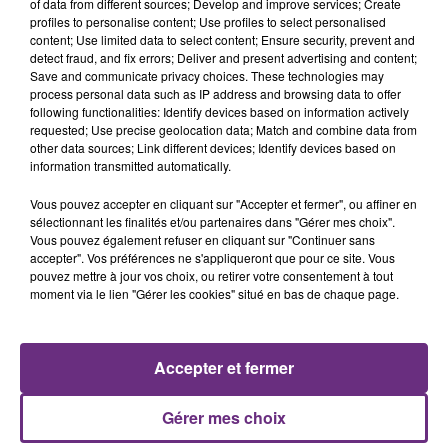
s'est avéré être plus précoce que prévu,
of data from different sources; Develop and improve services; Create
profiles to personalise content; Use profiles to select personalised
l'inspection du Travail en profite pour rappeler
content; Use limited data to select content; Ensure security, prevent and
les conditions de...
detect fraud, and fix errors; Deliver and present advertising and content;
Save and communicate privacy choices. These technologies may
process personal data such as IP address and browsing data to offer
following functionalities: Identify devices based on information actively
requested; Use precise geolocation data; Match and combine data from
other data sources; Link different devices; Identify devices based on
information transmitted automatically.
UN FEU DE REMORQUE BLOQUE LA
CIRCULATION DANS LES ARDENNES
Vous pouvez accepter en cliquant sur "Accepter et fermer", ou affiner en
sélectionnant les finalités et/ou partenaires dans "Gérer mes choix".
Un feu de remorque s'est déclaré ce mercredi en
Vous pouvez également refuser en cliquant sur "Continuer sans
fin de matinée sur l'A34.
accepter". Vos préférences ne s'appliqueront que pour ce site. Vous
pouvez mettre à jour vos choix, ou retirer votre consentement à tout
TITRES DIFFUSÉS
moment via le lien "Gérer les cookies" situé en bas de chaque page.
19h53
19h53
19h49
19h49
Accepter et fermer
Gérer mes choix