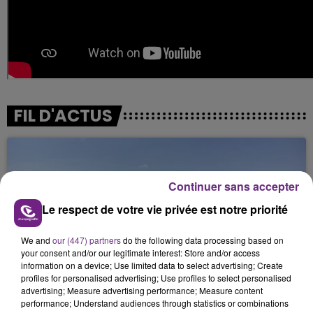
FIL D'ACTUS
Continuer sans accepter
Le respect de votre vie privée est notre priorité
We and
our (447) partners
do the following data processing based on
your consent and/or our legitimate interest: Store and/or access
L'INSPECTION DU TRAVAIL RAPPELLE À
information on a device; Use limited data to select advertising; Create
profiles for personalised advertising; Use profiles to select personalised
L'ORDRE SUR LES CONDITIONS DE...
advertising; Measure advertising performance; Measure content
Alors que les dates de début des vendange 2026
performance; Understand audiences through statistics or combinations