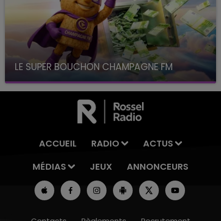
LE SUPER BOUCHON CHAMPAGNE FM
avec La Famille Champagne FM, à 8H10
ACCUEIL
RADIO
ACTUS
MÉDIAS
JEUX
ANNONCEURS
Contacts
Règlements
Recrutement