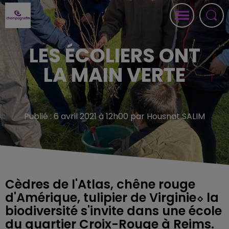
LES ÉCOLIERS ONT
LA MAIN VERTE
Publié : 6 avril 2021 à 12h00 par Housnat SALIM
Cèdres de l'Atlas, chêne rouge
d'Amérique, tulipier de Virginie⬦ la
biodiversité s'invite dans une école
du quartier Croix-Rouge à Reims.