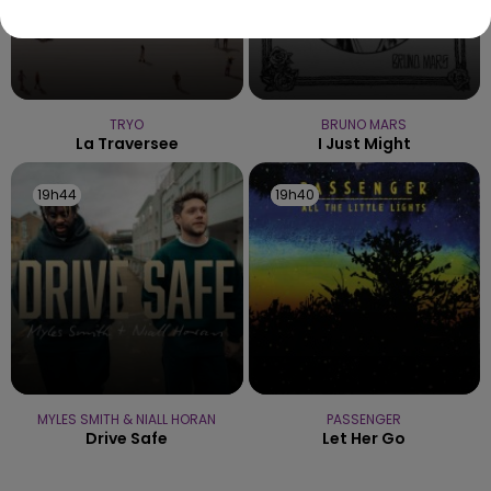
TRYO
BRUNO MARS
La Traversee
I Just Might
19h44
19h44
19h40
19h40
MYLES SMITH & NIALL HORAN
PASSENGER
Drive Safe
Let Her Go