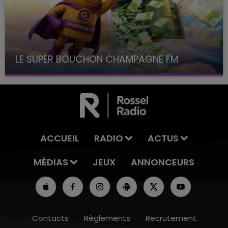
LE SUPER BOUCHON CHAMPAGNE FM
avec La Famille Champagne FM, à 8H10
ACCUEIL
RADIO
ACTUS
MÉDIAS
JEUX
ANNONCEURS
Contacts
Règlements
Recrutement