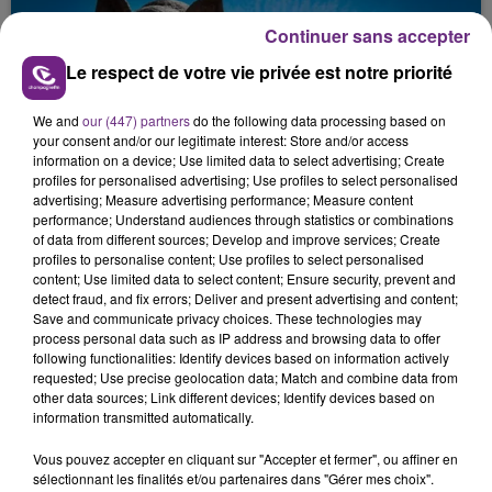
Continuer sans accepter
Le respect de votre vie privée est notre priorité
We and
our (447) partners
do the following data processing based on
your consent and/or our legitimate interest: Store and/or access
information on a device; Use limited data to select advertising; Create
VENEZ FÊTER CE WEEK-END
profiles for personalised advertising; Use profiles to select personalised
advertising; Measure advertising performance; Measure content
L'ANNIVERSAIRE DE WOINIC
performance; Understand audiences through statistics or combinations
Ce samedi 8 août sera un grand jour :
of data from different sources; Develop and improve services; Create
l'anniversaire du plus gros sanglier du monde.
profiles to personalise content; Use profiles to select personalised
content; Use limited data to select content; Ensure security, prevent and
Une fête est donc organisée et vous êtes tous
TITRES DIFFUSÉS
detect fraud, and fix errors; Deliver and present advertising and content;
conviés !
Save and communicate privacy choices. These technologies may
process personal data such as IP address and browsing data to offer
following functionalities: Identify devices based on information actively
8h13
8h13
8h10
8h10
requested; Use precise geolocation data; Match and combine data from
other data sources; Link different devices; Identify devices based on
information transmitted automatically.
Vous pouvez accepter en cliquant sur "Accepter et fermer", ou affiner en
sélectionnant les finalités et/ou partenaires dans "Gérer mes choix".