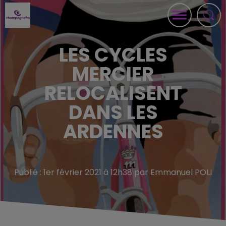
LES CYCLES
MERCIER
RELOCALISENT
DANS LES
ARDENNES
Publié : 1er février 2021 à 12h38 par Emmanuel POLI