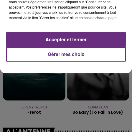
Vous pouvez également refuser en cliquant sur "Continuer sans
accepter". Vos préférences ne s'appliqueront que pour ce site. Vous
pouvez mettre à jour vos choix, ou retirer votre consentement à tout
moment via le lien "Gérer les cookies" situé en bas de chaque page.
TAYLOR SWIFT
MAROON 5
I Knew It, I Knew You
What Lovers Do
Accepter et fermer
8h05
8h05
7h58
7h58
Gérer mes choix
JEREMY FREROT
OLIVIA DEAN
Frerot
So Easy (to Fall In Love)
A L'ANTENNE