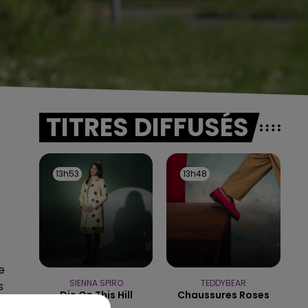
TITRES DIFFUSÉS
13h53
13h53
13h48
13h48
e
SIENNA SPIRO
TEDDYBEAR
s
Die On This Hill
Chaussures Roses