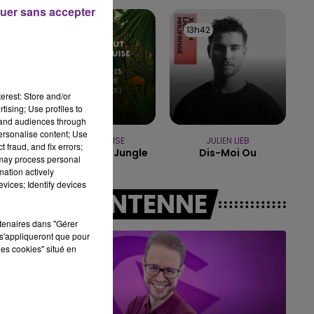
7h00 - 12h00
uer sans accepter
LE WEEK-END CHAMPAGNE FM
13h45
13h45
13h42
13h42
erest: Store and/or
tising; Use profiles to
tand audiences through
personalise content; Use
EMMA LOUISE
JULIEN LIEB
 fraud, and fix errors;
My Head Is A Jungle
Dis-Moi Ou
 may process personal
mation actively
vices; Identify devices
A L'ANTENNE
rtenaires dans "Gérer
s'appliqueront que pour
les cookies" situé en