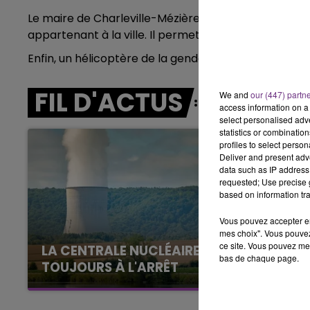
7h00 - 12h00
Le maire de Charleville-Mézières va également mettr
LE WEEK-END CHAMPAGNE FM
appartenant à la ville. Il permettra de cibler les lie
Enfin, un hélicoptère de la gendarmerie sera déplo
FIL D'ACTUS
We and
our (447) partn
access information on a 
select personalised ad
statistics or combinatio
profiles to select person
Deliver and present adv
data such as IP address 
requested; Use precise g
based on information tra
Vous pouvez accepter en 
mes choix". Vous pouvez
ce site. Vous pouvez met
LA CENTRALE NUCLÉAIRE DE CHOOZ
bas de chaque page.
TOUJOURS À L'ARRÊT
Cela fait déjà une semaine que la centrale
nucléaire ardennaise est à l'arrêt. Une situation