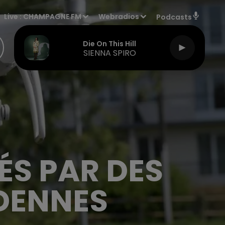
Live :
CHAMPAGNE FM
Webradios
Podcasts
Die On This Hill
SIENNA SPIRO
ÉS PAR DES
DENNES