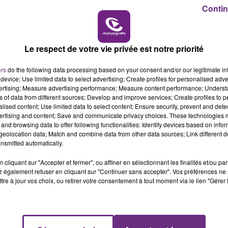
16h00 - 20h00
Contin
e à la disposition des forces de l'ordre un drone
LE WEEK-END CHAMPAGNE FM
ux non couverts par la vidéoprotection.
yé pour ces mêmes objectifs.
Le respect de votre vie privée est notre priorité
ers
do the following data processing based on your consent and/or our legitimate int
device; Use limited data to select advertising; Create profiles for personalised adver
vertising; Measure advertising performance; Measure content performance; Unders
ns of data from different sources; Develop and improve services; Create profiles to 
alised content; Use limited data to select content; Ensure security, prevent and detect
ertising and content; Save and communicate privacy choices. These technologies
and browsing data to offer following functionalities: Identify devices based on infor
eolocation data; Match and combine data from other data sources; Link different de
nsmitted automatically.
cliquant sur "Accepter et fermer", ou affiner en sélectionnant les finalités et/ou pa
 également refuser en cliquant sur "Continuer sans accepter". Vos préférences ne 
tre à jour vos choix, ou retirer votre consentement à tout moment via le lien "Gérer 
LE MAGASIN JOUÉCLUB DE REIMS FERME
SES PORTES
C'était l'une des institutions du centre-ville
rémois. Le magasin JouéClub est contraint de