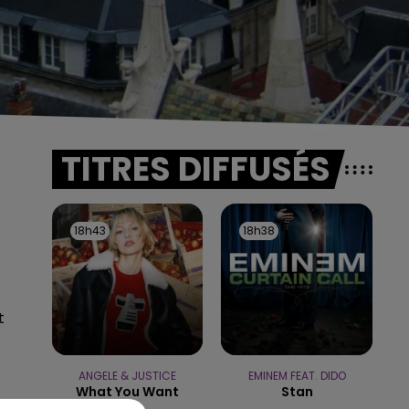
TITRES DIFFUSÉS
18h43
18h43
18h38
18h38
t
ANGELE & JUSTICE
EMINEM FEAT. DIDO
What You Want
Stan
5h00 - 6h00