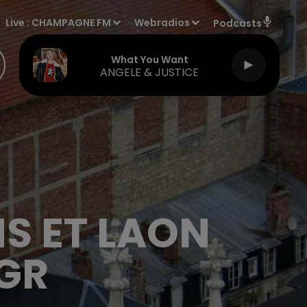
Live :
CHAMPAGNE FM
Webradios
Podcasts
What You Want
ANGELE & JUSTICE
S ET LAON
GR