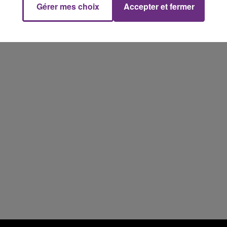
Gérer mes choix
Accepter et fermer
5h00 - 6h00
LE BEST OF DE LA FAMILLE
CHAMPAGNE FM