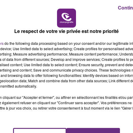
19h15 - 20h00
Contin
NE FM
LA RADIO POP
lles en France.
Le respect de votre vie privée est notre priorité
ers
do the following data processing based on your consent and/or our legitimate int
device; Use limited data to select advertising; Create profiles for personalised adver
vertising; Measure advertising performance; Measure content performance; Unders
ns of data from different sources; Develop and improve services; Create profiles to 
alised content; Use limited data to select content; Ensure security, prevent and detect
ertising and content; Save and communicate privacy choices. These technologies
and browsing data to offer following functionalities: Identify devices based on infor
eolocation data; Match and combine data from other data sources; Link different de
nsmitted automatically.
UN FEU DE REMORQUE BLOQUE LA
cliquant sur "Accepter et fermer", ou affiner en sélectionnant les finalités et/ou pa
 également refuser en cliquant sur "Continuer sans accepter". Vos préférences ne 
CIRCULATION DANS LES ARDENNES
tre à jour vos choix, ou retirer votre consentement à tout moment via le lien "Gérer 
Un feu de remorque s'est déclaré ce mercredi
en fin de matinée sur l'A34.