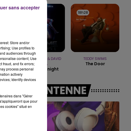
LE BEST OF DE LA FAMILLE
uer sans accepter
CHAMPAGNE FM
18h35
18h35
18h28
18h28
erest: Store and/or
tising; Use profiles to
tand audiences through
personalise content; Use
JENNIFER LOPEZ & DAVID
TEDDY SWIMS
The Door
 fraud, and fix errors;
GUETTA
Save Me Tonight
 may process personal
mation actively
vices; Identify devices
A L'ANTENNE
rtenaires dans "Gérer
s'appliqueront que pour
les cookies" situé en