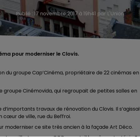
Publié : 17 novembre 2017 à 19h41 par L'Union
éma pour moderniser le Clovis.
ion du groupe Cap’Cinéma, propriétaire de 22 cinémas en
 le groupe Cinémovida, qui regroupait de petites salles en
 d’importants travaux de rénovation du Clovis. Il s’agissai
 cœur de ville, rue du Beffroi.
r moderniser ce site très ancien à la façade Art Déco.
ntre-ville. Le groupe CGR aura-t-il la même stratégie ?