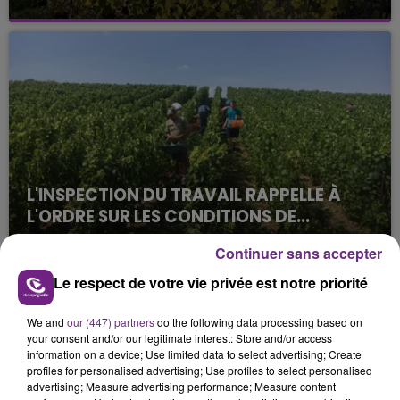
La vendange en Champagne a débuté ce jeudi 6
août dans la commune de Montgueux (Aube). Du
jamais vu !
L'INSPECTION DU TRAVAIL RAPPELLE À
L'ORDRE SUR LES CONDITIONS DE...
Alors que les dates de début des vendange 2026
Continuer sans accepter
s'est avéré être plus précoce que prévu,
l'inspection du Travail en profite pour rappeler
Le respect de votre vie privée est notre priorité
TITRES DIFFUSÉS
les conditions de...
We and
our (447) partners
do the following data processing based on
your consent and/or our legitimate interest: Store and/or access
23h09
23h09
23h05
23h05
information on a device; Use limited data to select advertising; Create
profiles for personalised advertising; Use profiles to select personalised
advertising; Measure advertising performance; Measure content