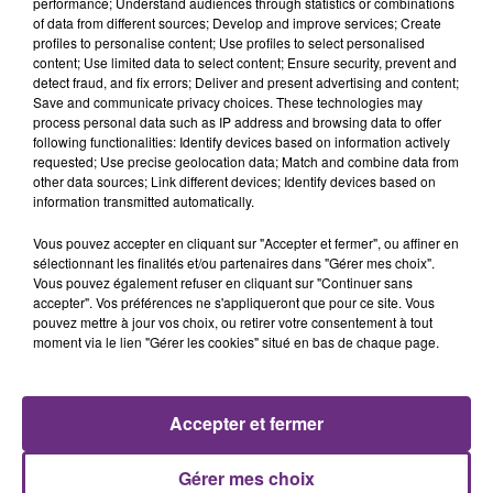
performance; Understand audiences through statistics or combinations
of data from different sources; Develop and improve services; Create
profiles to personalise content; Use profiles to select personalised
content; Use limited data to select content; Ensure security, prevent and
detect fraud, and fix errors; Deliver and present advertising and content;
Save and communicate privacy choices. These technologies may
process personal data such as IP address and browsing data to offer
following functionalities: Identify devices based on information actively
requested; Use precise geolocation data; Match and combine data from
P!NK
MYLES SMITH & NIALL HORAN
other data sources; Link different devices; Identify devices based on
Sober
Drive Safe
information transmitted automatically.
23h03
23h03
23h00
23h00
Vous pouvez accepter en cliquant sur "Accepter et fermer", ou affiner en
sélectionnant les finalités et/ou partenaires dans "Gérer mes choix".
Vous pouvez également refuser en cliquant sur "Continuer sans
accepter". Vos préférences ne s'appliqueront que pour ce site. Vous
pouvez mettre à jour vos choix, ou retirer votre consentement à tout
moment via le lien "Gérer les cookies" situé en bas de chaque page.
Accepter et fermer
JEREMY FREROT
ALEX WARREN
Gérer mes choix
Un Homme
Fever Dream