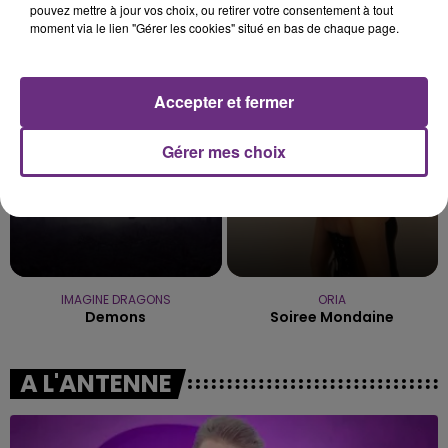
pouvez mettre à jour vos choix, ou retirer votre consentement à tout
moment via le lien "Gérer les cookies" situé en bas de chaque page.
LADY GAGA
VITAA
Bad Romance
Ca Fait Mal
1h23
1h23
1h20
1h20
Accepter et fermer
Gérer mes choix
IMAGINE DRAGONS
ORIA
Demons
Soiree Mondaine
A L'ANTENNE