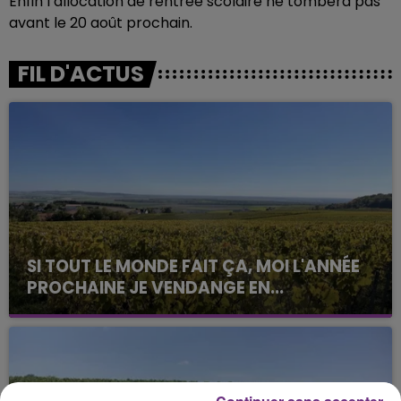
Enfin l’allocation de rentrée scolaire ne tombera pas
avant le 20 août prochain.
FIL D'ACTUS
SI TOUT LE MONDE FAIT ÇA, MOI L'ANNÉE
PROCHAINE JE VENDANGE EN...
La vendange en Champagne a débuté ce jeudi 6
août dans la commune de Montgueux (Aube). Du
jamais vu !