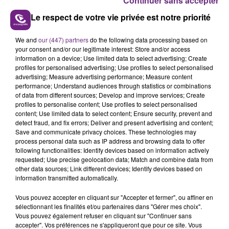
Continuer sans accepter
Le respect de votre vie privée est notre priorité
We and
our (447) partners
do the following data processing based on
L'INSPECTION DU TRAVAIL RAPPELLE À
your consent and/or our legitimate interest: Store and/or access
information on a device; Use limited data to select advertising; Create
L'ORDRE SUR LES CONDITIONS DE...
profiles for personalised advertising; Use profiles to select personalised
Alors que les dates de début des vendange 2026
advertising; Measure advertising performance; Measure content
performance; Understand audiences through statistics or combinations
s'est avéré être plus précoce que prévu,
of data from different sources; Develop and improve services; Create
l'inspection du Travail en profite pour rappeler
profiles to personalise content; Use profiles to select personalised
TITRES DIFFUSÉS
les conditions de...
content; Use limited data to select content; Ensure security, prevent and
detect fraud, and fix errors; Deliver and present advertising and content;
Save and communicate privacy choices. These technologies may
1h29
1h29
1h26
1h26
process personal data such as IP address and browsing data to offer
following functionalities: Identify devices based on information actively
requested; Use precise geolocation data; Match and combine data from
other data sources; Link different devices; Identify devices based on
information transmitted automatically.
Vous pouvez accepter en cliquant sur "Accepter et fermer", ou affiner en
sélectionnant les finalités et/ou partenaires dans "Gérer mes choix".
Vous pouvez également refuser en cliquant sur "Continuer sans
accepter". Vos préférences ne s'appliqueront que pour ce site. Vous