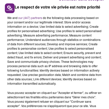
Le respect de votre vie privée est notre priorité
We and
our (447) partners
do the following data processing based on
UNE JEUNE AUTOMOBILISTE GRIÈVEMENT
your consent and/or our legitimate interest: Store and/or access
information on a device; Use limited data to select advertising; Create
BLESSÉE
profiles for personalised advertising; Use profiles to select personalised
Une automobiliste s'est retrouvée piégée dans
advertising; Measure advertising performance; Measure content
son véhicule après une collision avec un poids
performance; Understand audiences through statistics or combinations
of data from different sources; Develop and improve services; Create
lourd. Très grièvement blessée, la jeune femme
TITRES DIFFUSÉS
profiles to personalise content; Use profiles to select personalised
de 20 ans a été...
content; Use limited data to select content; Ensure security, prevent and
detect fraud, and fix errors; Deliver and present advertising and content;
Save and communicate privacy choices. These technologies may
11h26
11h26
11h23
11h23
process personal data such as IP address and browsing data to offer
following functionalities: Identify devices based on information actively
requested; Use precise geolocation data; Match and combine data from
other data sources; Link different devices; Identify devices based on
information transmitted automatically.
Vous pouvez accepter en cliquant sur "Accepter et fermer", ou affiner en
sélectionnant les finalités et/ou partenaires dans "Gérer mes choix".
Vous pouvez également refuser en cliquant sur "Continuer sans
accepter". Vos préférences ne s'appliqueront que pour ce site. Vous