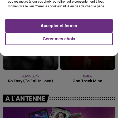
pouvez mettre à jour vos choix, ou retirer votre consentement à tout
NO DOUBT
BEBE REXHA
moment via le lien "Gérer les cookies" situé en bas de chaque page.
It's My Life
New Religion
11h20
11h20
11h17
11h17
Accepter et fermer
Gérer mes choix
OLIVIA DEAN
NAÏKA
So Easy (to Fall In Love)
One Track Mind
A L'ANTENNE