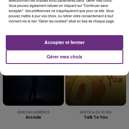
sélectionnant les finalités et/ou partenaires dans "Gérer mes choix".
Vous pouvez également refuser en cliquant sur "Continuer sans
accepter". Vos préférences ne s'appliqueront que pour ce site. Vous
pouvez mettre à jour vos choix, ou retirer votre consentement à tout
moment via le lien "Gérer les cookies" situé en bas de chaque page.
DJ GOJA & JASON DERULO &
STYLETO
Faut Que Tu M'aimes
MELODY
Mi Chico
Accepter et fermer
0h52
0h52
0h48
0h48
Gérer mes choix
DUNCAN LAURENCE
ANOTR & 54 ULTRA
Arcade
Talk To You