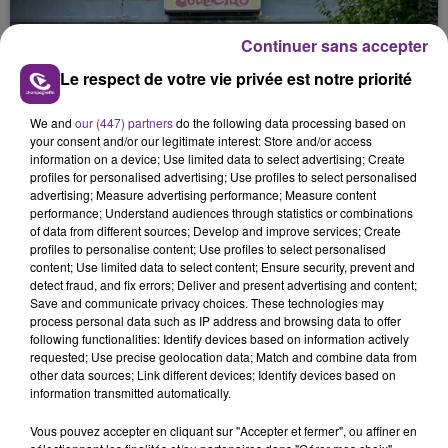
justifiée par la sécheresse intense qui est toujours
présente.
Continuer sans accepter
Le respect de votre vie privée est notre priorité
We and
our (447) partners
do the following data processing based on
your consent and/or our legitimate interest: Store and/or access
information on a device; Use limited data to select advertising; Create
LE MAGASIN JOUÉCLUB DE REIMS FERME
profiles for personalised advertising; Use profiles to select personalised
SES PORTES
advertising; Measure advertising performance; Measure content
performance; Understand audiences through statistics or combinations
C'était l'une des institutions du centre-ville
of data from different sources; Develop and improve services; Create
rémois. Le magasin JouéClub est contraint de
profiles to personalise content; Use profiles to select personalised
fermer ses portes.
content; Use limited data to select content; Ensure security, prevent and
TITRES DIFFUSÉS
detect fraud, and fix errors; Deliver and present advertising and content;
Save and communicate privacy choices. These technologies may
process personal data such as IP address and browsing data to offer
following functionalities: Identify devices based on information actively
0h58
0h58
0h54
0h54
requested; Use precise geolocation data; Match and combine data from
other data sources; Link different devices; Identify devices based on
information transmitted automatically.
Vous pouvez accepter en cliquant sur "Accepter et fermer", ou affiner en