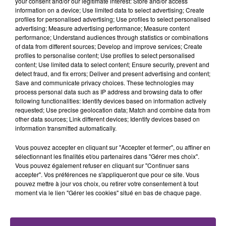
your consent and/or our legitimate interest: Store and/or access
l'inspection du Travail en profite pour rappeler
TITRES DIFFUSÉS
information on a device; Use limited data to select advertising; Create
les conditions de...
profiles for personalised advertising; Use profiles to select personalised
advertising; Measure advertising performance; Measure content
performance; Understand audiences through statistics or combinations
23h09
23h09
23h05
23h05
of data from different sources; Develop and improve services; Create
profiles to personalise content; Use profiles to select personalised
content; Use limited data to select content; Ensure security, prevent and
detect fraud, and fix errors; Deliver and present advertising and content;
Save and communicate privacy choices. These technologies may
process personal data such as IP address and browsing data to offer
following functionalities: Identify devices based on information actively
requested; Use precise geolocation data; Match and combine data from
other data sources; Link different devices; Identify devices based on
information transmitted automatically.
P!NK
MYLES SMITH & NIALL HORAN
Vous pouvez accepter en cliquant sur "Accepter et fermer", ou affiner en
Sober
Drive Safe
sélectionnant les finalités et/ou partenaires dans "Gérer mes choix".
Vous pouvez également refuser en cliquant sur "Continuer sans
accepter". Vos préférences ne s'appliqueront que pour ce site. Vous
23h03
23h03
23h00
23h00
pouvez mettre à jour vos choix, ou retirer votre consentement à tout
moment via le lien "Gérer les cookies" situé en bas de chaque page.