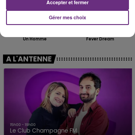
Accepter et fermer
Gérer mes choix
JEREMY FREROT
ALEX WARREN
Un Homme
Fever Dream
A L'ANTENNE
15h00 - 19h00
Le Club Champagne FM