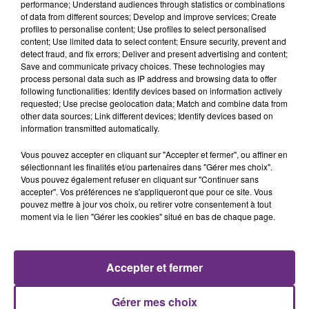
performance; Understand audiences through statistics or combinations
of data from different sources; Develop and improve services; Create
profiles to personalise content; Use profiles to select personalised
content; Use limited data to select content; Ensure security, prevent and
detect fraud, and fix errors; Deliver and present advertising and content;
Save and communicate privacy choices. These technologies may
process personal data such as IP address and browsing data to offer
following functionalities: Identify devices based on information actively
TEMPER CITY
OLIVIA RODRIGO
requested; Use precise geolocation data; Match and combine data from
Self Aware
Stupid Song
other data sources; Link different devices; Identify devices based on
information transmitted automatically.
13h23
13h23
13h19
13h19
Vous pouvez accepter en cliquant sur "Accepter et fermer", ou affiner en
sélectionnant les finalités et/ou partenaires dans "Gérer mes choix".
Vous pouvez également refuser en cliquant sur "Continuer sans
accepter". Vos préférences ne s'appliqueront que pour ce site. Vous
pouvez mettre à jour vos choix, ou retirer votre consentement à tout
moment via le lien "Gérer les cookies" situé en bas de chaque page.
Accepter et fermer
GOTYE
OFENBACH & STARSAILOR
Somebody That I Used To
Four To The Floor
Gérer mes choix
Know