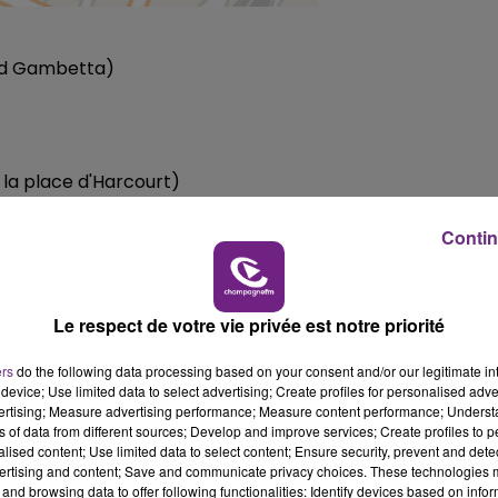
ard Gambetta)
à la place d'Harcourt)
Contin
gle avec la rue de Sillery)
Le respect de votre vie privée est notre priorité
ers
do the following data processing based on your consent and/or our legitimate int
device; Use limited data to select advertising; Create profiles for personalised adver
vertising; Measure advertising performance; Measure content performance; Unders
ns of data from different sources; Develop and improve services; Create profiles to 
ace Michelet)
alised content; Use limited data to select content; Ensure security, prevent and detect
ertising and content; Save and communicate privacy choices. These technologies
and browsing data to offer following functionalities: Identify devices based on infor