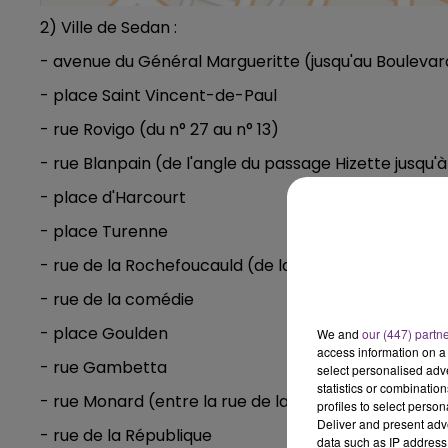
2) Ville de Sedan :
- avenue du Général Margueritte (jusqu'au Boulev
- place Saint Vincent-de-Paul
- rue Rovigo (du n° 27 au n° 13)
- rue Blanpain (de l'angle du passage Hizette jusqu'
- place d'Harcourt
- place Turenne
- rue de la Rochefoucauld (de la place Turenne à l’an
- rue de la comédie
- place Goulden
We and
our (447) partn
access information on a 
- rue Gambetta
select personalised ad
statistics or combinatio
- rue Monard (entre la rue de la République et la pl
profiles to select person
Deliver and present adv
- rue de la République
data such as IP address 