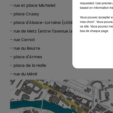
requested; Use precise g
- rue et place Michelet
based on information tra
- place Crussy
Vous pouvez accepter en 
mes choix". Vous pouvez
- place d'Alsace-Lorraine (côté collège Turenne)
ce site. Vous pouvez met
- rue de Metz (entre l'avenue Leclerc et la place Cr
bas de chaque page.
- rue Carnot
- rue au Beurre
- place d'Armes
- place de la Halle
- rue du Ménil