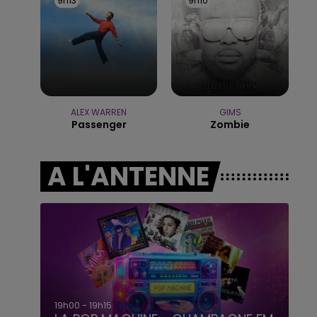
9h13
9h13
9h10
9h10
15h00 - 19h00
LE CLUB CHAMPAGNE FM
ALEX WARREN
GIMS
Passenger
Zombie
A L'ANTENNE
19h00 - 19h15