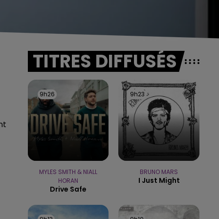
TITRES DIFFUSÉS
9h26
9h26
9h23
9h23
nt
MYLES SMITH & NIALL
BRUNO MARS
I Just Might
HORAN
Drive Safe