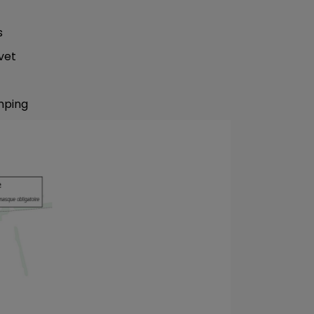
s
vet
mping