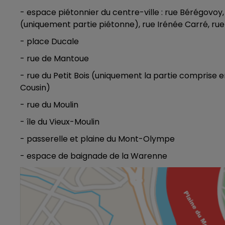
- espace piétonnier du centre-ville : rue Bérégovoy,
10h00 - 14h00
(uniquement partie piétonne), rue Irénée Carré, rue 
LE TICKET DE CAISSE
- place Ducale
- rue de Mantoue
- rue du Petit Bois (uniquement la partie comprise en
Cousin)
- rue du Moulin
- île du Vieux-Moulin
- passerelle et plaine du Mont-Olympe
- espace de baignade de la Warenne
14h00 - 15h00