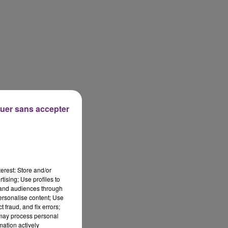
uer sans accepter
erest: Store and/or
tising; Use profiles to
tand audiences through
personalise content; Use
 fraud, and fix errors;
 may process personal
mation actively