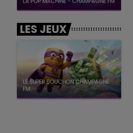
LA POP MACHINE - CHAMPAGNE FM
LES JEUX
LE SUPER BOUCHON CHAMPAGNE
FM
avec La Famille Champagne FM, à 8H10