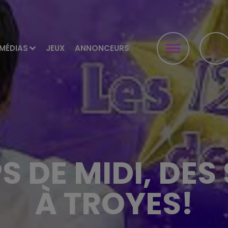
MÉDIAS
JEUX
ANNONCEURS
PS DE MIDI, DES
À TROYES!