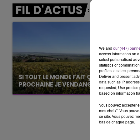
FIL D'ACTUS
6h00 - 10h00
LA FAMILLE
We and
our (447) partn
access information on a 
select personalised ad
statistics or combinatio
profiles to select person
SI TOUT LE MONDE FAIT ÇA, MOI L'ANNÉE
Deliver and present adv
data such as IP address 
PROCHAINE JE VENDANGE EN...
requested; Use precise g
La vendange en Champagne a débuté ce jeudi
based on information tra
6 août dans la commune de Montgueux (Aube).
Vous pouvez accepter en 
Du jamais vu !
mes choix". Vous pouvez
ce site. Vous pouvez met
bas de chaque page.