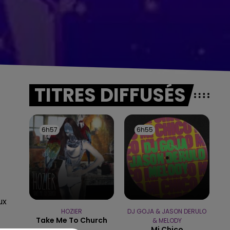
TITRES DIFFUSÉS
6h57
6h57
6h55
6h55
ux
HOZIER
DJ GOJA & JASON DERULO
Take Me To Church
& MELODY
Mi Chico