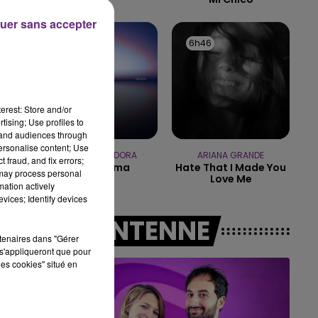
uer sans accepter
14h00 - 15h00
LA RADIO POP
6h52
6h52
6h46
6h46
erest: Store and/or
tising; Use profiles to
tand audiences through
personalise content; Use
DISIZ & THEODORA
ARIANA GRANDE
 fraud, and fix errors;
Melodrama
Hate That I Made You
 may process personal
Love Me
mation actively
vices; Identify devices
A L'ANTENNE
rtenaires dans "Gérer
s'appliqueront que pour
les cookies" situé en