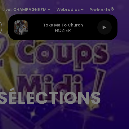
Live :
CHAMPAGNE FM
Webradios
Podcasts
Take Me To Church
HOZIER
 SÉLECTIONS