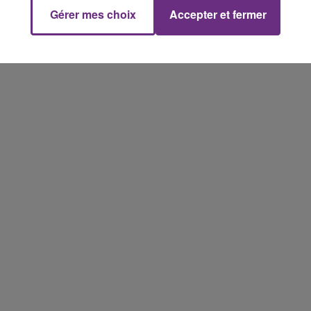
Gérer mes choix
Accepter et fermer
14h00 - 15h00
La Radio Pop