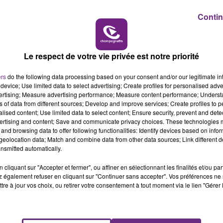
Contin
10h00 - 14h00
LE TICKET DE CAISSE
Le respect de votre vie privée est notre priorité
ers
do the following data processing based on your consent and/or our legitimate int
device; Use limited data to select advertising; Create profiles for personalised adver
vertising; Measure advertising performance; Measure content performance; Unders
ns of data from different sources; Develop and improve services; Create profiles to 
alised content; Use limited data to select content; Ensure security, prevent and detect
L'INSPECTION DU TRAVAIL RAPPELLE À
ertising and content; Save and communicate privacy choices. These technologies
and browsing data to offer following functionalities: Identify devices based on infor
L'ORDRE SUR LES CONDITIONS DE...
eolocation data; Match and combine data from other data sources; Link different de
Alors que les dates de début des vendange
nsmitted automatically.
2026 s'est avéré être plus précoce que prévu,
cliquant sur "Accepter et fermer", ou affiner en sélectionnant les finalités et/ou pa
l'inspection du Travail en profite pour rappeler
 également refuser en cliquant sur "Continuer sans accepter". Vos préférences ne 
les conditions de...
tre à jour vos choix, ou retirer votre consentement à tout moment via le lien "Gérer 