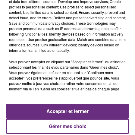
of data from different sources; Develop and improve services; Create
profiles to personalise content; Use profiles to select personalised
content; Use limited data to select content; Ensure security, prevent and
detect fraud, and fix errors; Deliver and present advertising and content;
Save and communicate privacy choices. These technologies may
process personal data such as IP address and browsing data to offer
following functionalities: Identify devices based on information actively
BENSON BOONE
TAYLOR SWIFT
requested; Use precise geolocation data; Match and combine data from
The Time Of My Life
I Knew It, I Knew You
other data sources; Link different devices; Identify devices based on
information transmitted automatically.
1h39
1h39
1h36
1h36
Vous pouvez accepter en cliquant sur "Accepter et fermer", ou affiner en
sélectionnant les finalités et/ou partenaires dans "Gérer mes choix".
Vous pouvez également refuser en cliquant sur "Continuer sans
accepter". Vos préférences ne s'appliqueront que pour ce site. Vous
pouvez mettre à jour vos choix, ou retirer votre consentement à tout
moment via le lien "Gérer les cookies" situé en bas de chaque page.
Accepter et fermer
AMIR
ALEX WARREN
On Dirait
Fever Dream
Gérer mes choix