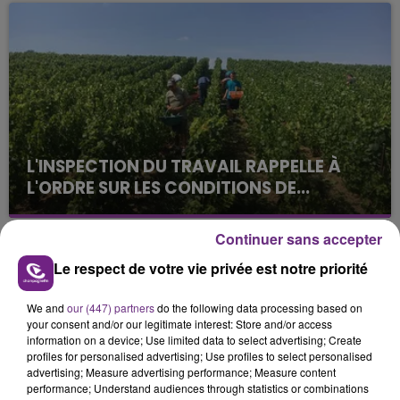
août dans la commune de Montgueux (Aube). Du
jamais vu !
L'INSPECTION DU TRAVAIL RAPPELLE À
L'ORDRE SUR LES CONDITIONS DE...
Alors que les dates de début des vendange 2026
s'est avéré être plus précoce que prévu,
Continuer sans accepter
l'inspection du Travail en profite pour rappeler
TITRES DIFFUSÉS
Le respect de votre vie privée est notre priorité
les conditions de...
We and
our (447) partners
do the following data processing based on
1h45
1h45
1h42
1h42
your consent and/or our legitimate interest: Store and/or access
information on a device; Use limited data to select advertising; Create
profiles for personalised advertising; Use profiles to select personalised
advertising; Measure advertising performance; Measure content
performance; Understand audiences through statistics or combinations