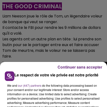
THE GOOD CRIMINAL
Liam Neeson joue le rôle de Tom, un légendaire voleur
de banque qui veut se ranger.
Il contacte le FBI pour rendre les 9 millions de dollars
qu'il a volé.
Les agents ont un autre plan en tête : lui prendre son
butin pour se le partager entre eux et faire accuser
Tom de meurtre, mais le voleur ne se laissera pas
faire.
Continuer sans accepter
Le respect de votre vie privée est notre priorité
We and
our (447) partners
do the following data processing based on
your consent and/or our legitimate interest: Store and/or access
information on a device; Use limited data to select advertising; Create
profiles for personalised advertising; Use profiles to select personalised
advertising; Measure advertising performance; Measure content
performance; Understand audiences through statistics or combinations