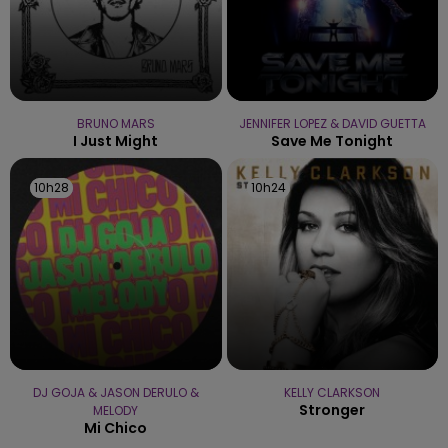
BRUNO MARS
JENNIFER LOPEZ & DAVID GUETTA
I Just Might
Save Me Tonight
10h28
10h28
10h24
10h24
DJ GOJA & JASON DERULO &
KELLY CLARKSON
Stronger
MELODY
Mi Chico