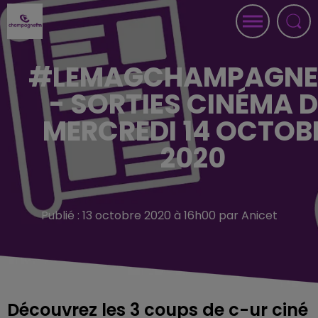
#LEMAGCHAMPAGN
- SORTIES CINÉMA 
MERCREDI 14 OCTOB
2020
Publié : 13 octobre 2020 à 16h00 par Anicet
Découvrez les 3 coups de c-ur ciné