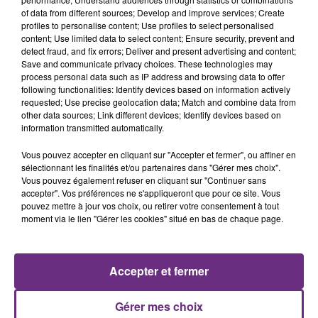
of data from different sources; Develop and improve services; Create
profiles to personalise content; Use profiles to select personalised
content; Use limited data to select content; Ensure security, prevent and
detect fraud, and fix errors; Deliver and present advertising and content;
Save and communicate privacy choices. These technologies may
process personal data such as IP address and browsing data to offer
following functionalities: Identify devices based on information actively
requested; Use precise geolocation data; Match and combine data from
other data sources; Link different devices; Identify devices based on
FIL D'ACTUS
information transmitted automatically.
Vous pouvez accepter en cliquant sur "Accepter et fermer", ou affiner en
sélectionnant les finalités et/ou partenaires dans "Gérer mes choix".
Vous pouvez également refuser en cliquant sur "Continuer sans
accepter". Vos préférences ne s'appliqueront que pour ce site. Vous
pouvez mettre à jour vos choix, ou retirer votre consentement à tout
moment via le lien "Gérer les cookies" situé en bas de chaque page.
Accepter et fermer
LA CENTRALE NUCLÉAIRE DE CHOOZ
TOUJOURS À L'ARRÊT
Gérer mes choix
Cela fait déjà une semaine que la centrale