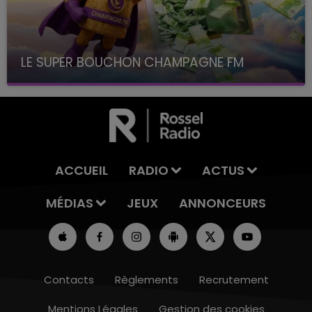
LE SUPER BOUCHON CHAMPAGNE FM
avec La Famille Champagne FM, à 8H10
ACCUEIL
RADIO
ACTUS
MÉDIAS
JEUX
ANNONCEURS
Contacts
Règlements
Recrutement
Mentions Légales
Gestion des cookies