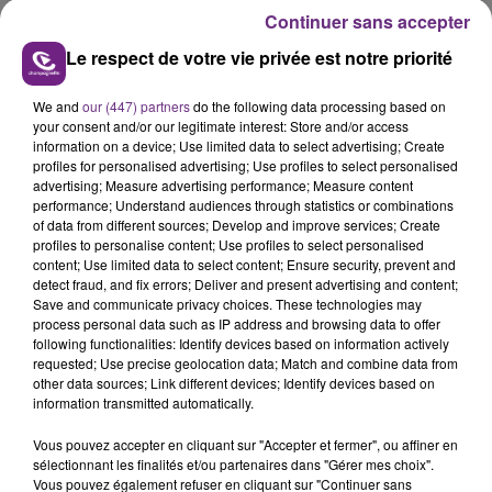
Continuer sans accepter
Le respect de votre vie privée est notre priorité
We and
our (447) partners
do the following data processing based on
your consent and/or our legitimate interest: Store and/or access
L'INSPECTION DU TRAVAIL RAPPELLE À
information on a device; Use limited data to select advertising; Create
profiles for personalised advertising; Use profiles to select personalised
L'ORDRE SUR LES CONDITIONS DE...
advertising; Measure advertising performance; Measure content
Alors que les dates de début des vendange 2026
performance; Understand audiences through statistics or combinations
of data from different sources; Develop and improve services; Create
s'est avéré être plus précoce que prévu,
profiles to personalise content; Use profiles to select personalised
l'inspection du Travail en profite pour rappeler
content; Use limited data to select content; Ensure security, prevent and
TITRES DIFFUSÉS
les conditions de...
detect fraud, and fix errors; Deliver and present advertising and content;
Save and communicate privacy choices. These technologies may
process personal data such as IP address and browsing data to offer
5h03
5h03
5h00
5h00
following functionalities: Identify devices based on information actively
requested; Use precise geolocation data; Match and combine data from
other data sources; Link different devices; Identify devices based on
information transmitted automatically.
Vous pouvez accepter en cliquant sur "Accepter et fermer", ou affiner en
sélectionnant les finalités et/ou partenaires dans "Gérer mes choix".
Vous pouvez également refuser en cliquant sur "Continuer sans