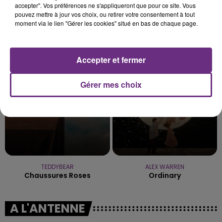
accepter". Vos préférences ne s'appliqueront que pour ce site. Vous
pouvez mettre à jour vos choix, ou retirer votre consentement à tout
moment via le lien "Gérer les cookies" situé en bas de chaque page.
GNARLS BARKLEY
TEMPER CITY
Crazy
Self Aware
Accepter et fermer
4h56
4h56
4h54
4h54
Gérer mes choix
TEDDYBEAR
ALEX WARREN
Chaussures Roses
Ordinary
A L'ANTENNE