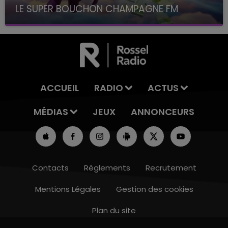
LE SUPER BOUCHON CHAMPAGNE FM
avec La Famille Champagne FM, à 8H10
ACCUEIL
RADIO
ACTUS
MÉDIAS
JEUX
ANNONCEURS
Contacts
Règlements
Recrutement
Mentions Légales
Gestion des cookies
Plan du site
16h00 - 20h00
LE WEEK-END CHAMPAGNE FM