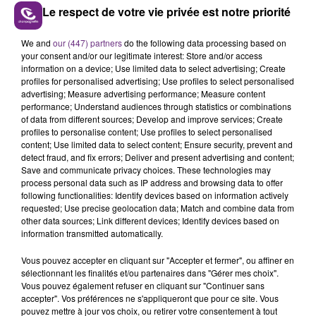
Le respect de votre vie privée est notre priorité
LE MAGASIN JOUÉCLUB DE REIMS FERME
We and
our (447) partners
do the following data processing based on
your consent and/or our legitimate interest: Store and/or access
SES PORTES
information on a device; Use limited data to select advertising; Create
C'était l'une des institutions du centre-ville
profiles for personalised advertising; Use profiles to select personalised
advertising; Measure advertising performance; Measure content
rémois. Le magasin JouéClub est contraint de
performance; Understand audiences through statistics or combinations
fermer ses portes.
of data from different sources; Develop and improve services; Create
TITRES DIFFUSÉS
profiles to personalise content; Use profiles to select personalised
content; Use limited data to select content; Ensure security, prevent and
detect fraud, and fix errors; Deliver and present advertising and content;
9h36
9h36
9h30
9h30
Save and communicate privacy choices. These technologies may
process personal data such as IP address and browsing data to offer
following functionalities: Identify devices based on information actively
requested; Use precise geolocation data; Match and combine data from
other data sources; Link different devices; Identify devices based on
information transmitted automatically.
Vous pouvez accepter en cliquant sur "Accepter et fermer", ou affiner en
sélectionnant les finalités et/ou partenaires dans "Gérer mes choix".
Vous pouvez également refuser en cliquant sur "Continuer sans
accepter". Vos préférences ne s'appliqueront que pour ce site. Vous
pouvez mettre à jour vos choix, ou retirer votre consentement à tout
TEDDY SWIMS
MUSE