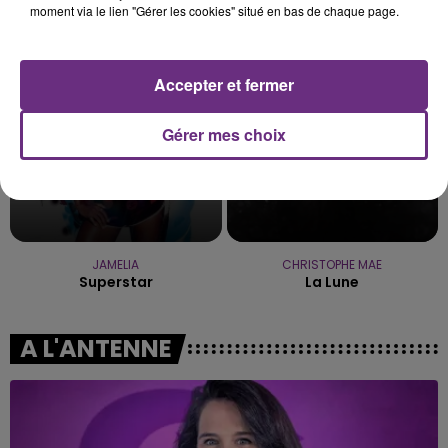
moment via le lien "Gérer les cookies" situé en bas de chaque page.
Mr Know It All
Nightshift Superstar
9h27
9h27
9h23
9h23
Accepter et fermer
Gérer mes choix
JAMELIA
CHRISTOPHE MAE
Superstar
La Lune
A L'ANTENNE