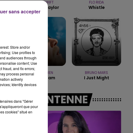
TAYLOR SWIFT
FLO RIDA
7h00 - 11h00
Elizabeth Taylor
Whistle
E FM
BEST OF
uer sans accepter
5h00
5h00
4h56
4h56
erest: Store and/or
tising; Use profiles to
tand audiences through
personalise content; Use
 fraud, and fix errors;
ALEX WARREN
BRUNO MARS
 may process personal
Fever Dream
I Just Might
mation actively
vices; Identify devices
A L'ANTENNE
rtenaires dans "Gérer
s'appliqueront que pour
les cookies" situé en