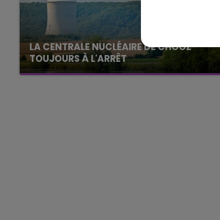
16h00 - 20h00
agne FM
Le Week-end Champagne 
LA CENTRALE NUCLÉAIRE DE CHOOZ
TOUJOURS À L'ARRÊT
Cela fait déjà une semaine que la centrale
nucléaire ardennaise est à l'arrêt. Une situation
justifiée par la sécheresse intense qui est
toujours présente.