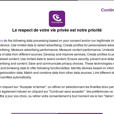
16h00 - 20h00
GNE FM
LE WEEK-END CHAMPAGN
Contin
Le respect de votre vie privée est notre priorité
ers
do the following data processing based on your consent and/or our legitimate int
device; Use limited data to select advertising; Create profiles for personalised adver
vertising; Measure advertising performance; Measure content performance; Unders
ns of data from different sources; Develop and improve services; Create profiles to 
alised content; Use limited data to select content; Ensure security, prevent and detect
ertising and content; Save and communicate privacy choices. These technologies
and browsing data to offer following functionalities: Identify devices based on infor
eolocation data; Match and combine data from other data sources; Link different de
nsmitted automatically.
cliquant sur "Accepter et fermer", ou affiner en sélectionnant les finalités et/ou pa
 également refuser en cliquant sur "Continuer sans accepter". Vos préférences ne 
tre à jour vos choix, ou retirer votre consentement à tout moment via le lien "Gérer 