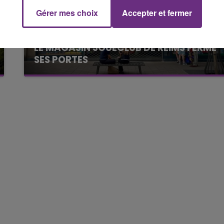
Gérer mes choix
Accepter et fermer
7h00 - 11h00
FM
BEST OF
LE MAGASIN JOUÉCLUB DE REIMS FERME
SES PORTES
C'était l'une des institutions du centre-ville
rémois. Le magasin JouéClub est contraint de
fermer ses portes.