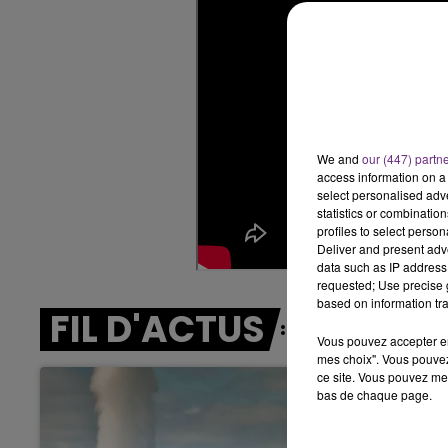
11h00 - 16h00
LE WEEK-END CHAMPA
We and
our (447) partn
access information on a 
select personalised ad
statistics or combinatio
profiles to select person
Deliver and present adv
data such as IP address 
requested; Use precise g
based on information tra
FIL D'ACTUS
Vous pouvez accepter en 
mes choix". Vous pouvez
ce site. Vous pouvez met
bas de chaque page.