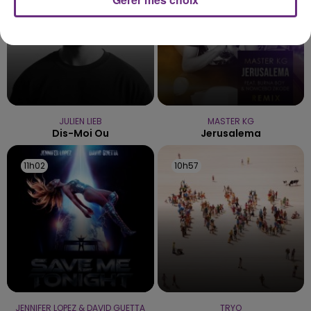
JULIEN LIEB
MASTER KG
Dis-Moi Ou
Jerusalema
11h02
11h02
10h57
10h57
JENNIFER LOPEZ & DAVID GUETTA
TRYO