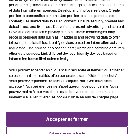
CIRCULATION DANS LES ARDENNES
performance; Understand audiences through statistics or combinations
of data from different sources; Develop and improve services; Create
Un feu de remorque s'est déclaré ce mercredi en
profiles to personalise content; Use profiles to select personalised
fin de matinée sur l'A34.
content; Use limited data to select content; Ensure security, prevent and
detect fraud, and fix errors; Deliver and present advertising and content;
Save and communicate privacy choices. These technologies may
process personal data such as IP address and browsing data to offer
following functionalities: Identify devices based on information actively
requested; Use precise geolocation data; Match and combine data from
other data sources; Link different devices; Identify devices based on
information transmitted automatically.
Vous pouvez accepter en cliquant sur "Accepter et fermer", ou affiner en
VENEZ FÊTER CE WEEK-END
sélectionnant les finalités et/ou partenaires dans "Gérer mes choix".
L'ANNIVERSAIRE DE WOINIC
Vous pouvez également refuser en cliquant sur "Continuer sans
accepter". Vos préférences ne s'appliqueront que pour ce site. Vous
Ce samedi 8 août sera un grand jour :
pouvez mettre à jour vos choix, ou retirer votre consentement à tout
l'anniversaire du plus gros sanglier du monde.
moment via le lien "Gérer les cookies" situé en bas de chaque page.
Une fête est donc organisée et vous êtes tous
TITRES DIFFUSÉS
conviés !
Accepter et fermer
11h08
11h08
11h05
11h05
Gérer mes choix