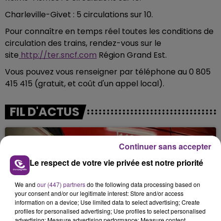
Charleville-Givet : 5 circulations sur 10.
Pour connaître en temps réel toutes les conditions de
circulation des trains, rendez-vous sur le
site
http://ter.sncf.com
Région Grand Est.
Vous pouvez vous renseigner par téléphone au 0 805
415 415 (gratuit, et coût d'un appel local).
FIL D'ACTUS
Continuer sans accepter
Le respect de votre vie privée est notre priorité
We and
our (447) partners
do the following data processing based on
your consent and/or our legitimate interest: Store and/or access
information on a device; Use limited data to select advertising; Create
profiles for personalised advertising; Use profiles to select personalised
UN FEU DE REMORQUE BLOQUE LA
advertising; Measure advertising performance; Measure content