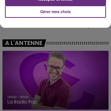
Gérer mes choix
BEYONCE
JOSEF SALVAT
Texas Hold'em
Open Season (une Autre
Saison)
A L'ANTENNE
14h00 - 15h00
La Radio Pop