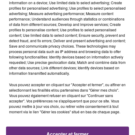
information on a device; Use limited data to select advertising; Create
profiles for personalised advertising; Use profiles to select personalised
14h00
14h00
13h58
13h58
advertising; Measure advertising performance; Measure content
performance; Understand audiences through statistics or combinations
of data from different sources; Develop and improve services; Create
profiles to personalise content; Use profiles to select personalised
content; Use limited data to select content; Ensure security, prevent and
detect fraud, and fix errors; Deliver and present advertising and content;
Save and communicate privacy choices. These technologies may
process personal data such as IP address and browsing data to offer
following functionalities: Identify devices based on information actively
requested; Use precise geolocation data; Match and combine data from
other data sources; Link different devices; Identify devices based on
CHRISTOPHE MAE
DJ GOJA & JASON DERULO &
information transmitted automatically.
La Lune
MELODY
Mi Chico
Vous pouvez accepter en cliquant sur "Accepter et fermer", ou affiner en
sélectionnant les finalités et/ou partenaires dans "Gérer mes choix".
Vous pouvez également refuser en cliquant sur "Continuer sans
13h54
13h54
13h46
13h46
accepter". Vos préférences ne s'appliqueront que pour ce site. Vous
pouvez mettre à jour vos choix, ou retirer votre consentement à tout
moment via le lien "Gérer les cookies" situé en bas de chaque page.
Accepter et fermer