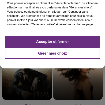
Vous pouvez accepter en cliquant sur "Accepter et fermer", ou affiner en
sélectionnant les finalités et/ou partenaires dans "Gérer mes choix".
Vous pouvez également refuser en cliquant sur "Continuer sans
accepter". Vos préférences ne s'appliqueront que pour ce site. Vous
pouvez mettre à jour vos choix, ou retirer votre consentement à tout
moment via le lien "Gérer les cookies" situé en bas de chaque page.
Accepter et fermer
HARRY STYLES
TOVE LO & STROMAE
As It Was
Des Fleurs
Gérer mes choix
11h44
11h44
11h41
11h41