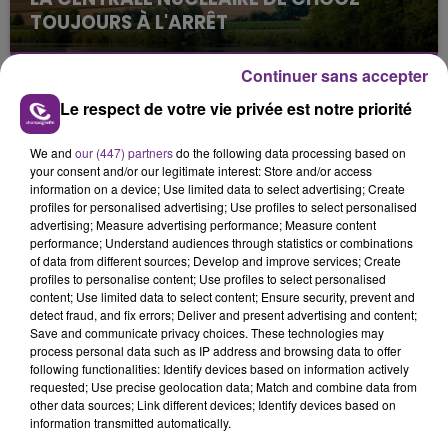
TOUJOURS À L'ARRÊT
Cela fait déjà une semaine que la centrale
nucléaire ardennaise est à l'arrêt. Une situation
Continuer sans accepter
justifiée par la sécheresse intense qui est toujours
Le respect de votre vie privée est notre priorité
présente.
We and
our (447) partners
do the following data processing based on
your consent and/or our legitimate interest: Store and/or access
information on a device; Use limited data to select advertising; Create
profiles for personalised advertising; Use profiles to select personalised
advertising; Measure advertising performance; Measure content
performance; Understand audiences through statistics or combinations
LE MAGASIN JOUÉCLUB DE REIMS FERME
of data from different sources; Develop and improve services; Create
SES PORTES
profiles to personalise content; Use profiles to select personalised
C'était l'une des institutions du centre-ville
content; Use limited data to select content; Ensure security, prevent and
detect fraud, and fix errors; Deliver and present advertising and content;
rémois. Le magasin JouéClub est contraint de
Save and communicate privacy choices. These technologies may
fermer ses portes.
process personal data such as IP address and browsing data to offer
TITRES DIFFUSÉS
following functionalities: Identify devices based on information actively
requested; Use precise geolocation data; Match and combine data from
other data sources; Link different devices; Identify devices based on
information transmitted automatically.
11h55
11h55
11h48
11h48