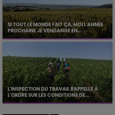
SI TOUT LE MONDE FAIT ÇA, MOI L'ANNÉE
PROCHAINE JE VENDANGE EN...
La vendange en Champagne a débuté ce jeudi 6
août dans la commune de Montgueux (Aube). Du
jamais vu !
L'INSPECTION DU TRAVAIL RAPPELLE À
L'ORDRE SUR LES CONDITIONS DE...
Alors que les dates de début des vendange 2026
s'est avéré être plus précoce que prévu,
l'inspection du Travail en profite pour rappeler