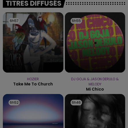
TITRES DIFFUSÉS
les conditions de...
6h57
6h57
6h55
6h55
HOZIER
DJ GOJA & JASON DERULO &
Take Me To Church
MELODY
Mi Chico
6h52
6h52
6h46
6h46