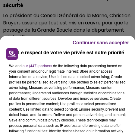
sécurité
Le président du Conseil Général de la Marne, Christian
Bruyen, assure que tout est mis en œuvre pour que le
passage de la Grande Boucle dans le département
soit festif.
Continuer sans accepter
Près d’un millier de représentants des forces de
Le respect de votre vie privée est notre priorité
sécurité seront mobilisées à cette occasion.
Écouter le podcast
We and
our (447) partners
do the following data processing based on
your consent and/or our legitimate interest: Store and/or access
La route du Tour dans la Marne sera largement
information on a device; Use limited data to select advertising; Create
pavoisée.
profiles for personalised advertising; Use profiles to select personalised
advertising; Measure advertising performance; Measure content
50.000 drapeaux aux couleurs de l’épreuve et quelque
performance; Understand audiences through statistics or combinations
of data from different sources; Develop and improve services; Create
10.000 casquettes vont être distribués aux badauds.
profiles to personalise content; Use profiles to select personalised
content; Use limited data to select content; Ensure security, prevent and
Par ailleurs, des centaines de banderoles seront
detect fraud, and fix errors; Deliver and present advertising and content;
déroulées, le long des routes marnaises.
Save and communicate privacy choices. These technologies may
process personal data such as IP address and browsing data to offer
following functionalities: Identify devices based on information actively