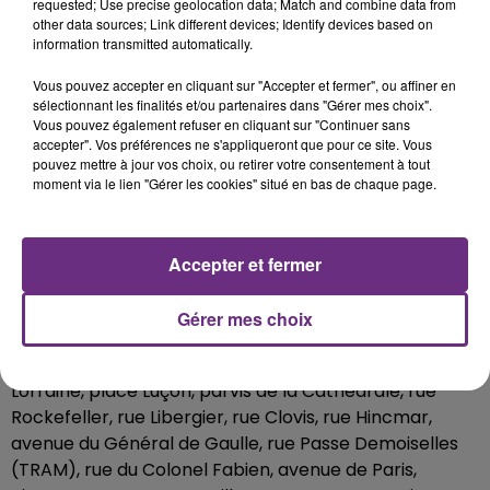
requested; Use precise geolocation data; Match and combine data from
Les bons plans :
other data sources; Link different devices; Identify devices based on
information transmitted automatically.
Privilégiez le train pour profiter au mieux du passage
du Tour dans la Marne, d'autant que la SNCF propose
Vous pouvez accepter en cliquant sur "Accepter et fermer", ou affiner en
des tarifs préférentiels :
sélectionnant les finalités et/ou partenaires dans "Gérer mes choix".
Vous pouvez également refuser en cliquant sur "Continuer sans
Offres spéciales ter Tour de France
accepter". Vos préférences ne s'appliqueront que pour ce site. Vous
pouvez mettre à jour vos choix, ou retirer votre consentement à tout
moment via le lien "Gérer les cookies" situé en bas de chaque page.
Retrouvez la Caravane du Tour et ses 160 véhicules
publicitaires !
Accepter et fermer
Lundi 8 juillet à Reims à partir de 14h04 :
Les coureurs et la caravane traversent la Cité des
Gérer mes choix
Sacres par le boulevard Jamin, avenue Jean-Jaurès,
rue Aristide Briand, rue Voltaire, rue du Cardinal de
Lorraine, place Luçon, parvis de la Cathédrale, rue
Rockefeller, rue Libergier, rue Clovis, rue Hincmar,
avenue du Général de Gaulle, rue Passe Demoiselles
(TRAM), rue du Colonel Fabien, avenue de Paris,