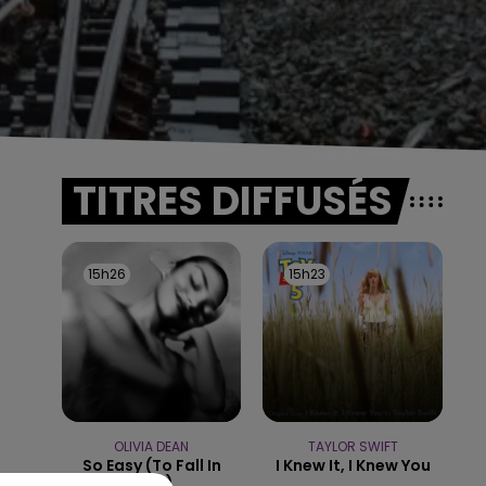
TITRES DIFFUSÉS
15h26
15h26
15h23
15h23
OLIVIA DEAN
TAYLOR SWIFT
So Easy (to Fall In
I Knew It, I Knew You
Love)