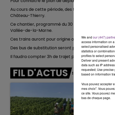
Pour connaître le plan de déplacement pendant cet
15h00 - 19h00
Au cours de cette période, des travaux seront égalem
LE CLUB CHAMPAGNE FM
Château-Thierry.
Ce chantier, programmé du 30 septembre au 1er oct
Vallée-de-la-Marne.
We and
our (447) partn
Ces trains auront pour origine ou terminus la gare d
access information on a 
select personalised ad
Des bus de substitution seront proposés aux voyage
statistics or combinatio
profiles to select person
Il faudra compter 3h de trajet pour rejoindre Paris 
Deliver and present adv
data such as IP address 
FIL D'ACTUS
requested; Use precise g
based on information tra
Vous pouvez accepter en 
mes choix". Vous pouvez
ce site. Vous pouvez met
bas de chaque page.