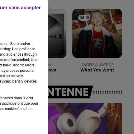
uer sans accepter
19h15 - 20h00
e
LA RADIO POP
15h19
15h19
15h16
15h16
erest: Store and/or
tising; Use profiles to
tand audiences through
personalise content; Use
 fraud, and fix errors;
Tom Odell
ANGELE & JUSTICE
Another Love
What You Want
 may process personal
mation actively
vices; Identify devices
A L'ANTENNE
rtenaires dans "Gérer
s'appliqueront que pour
les cookies" situé en