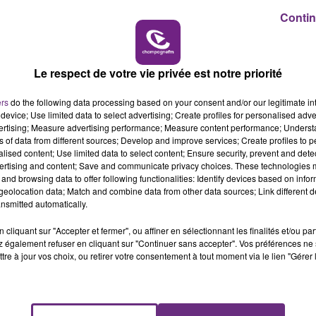
te période, cliquez
ici
Contin
19h00 - 19h15
ent réalisés au passage à niveau se situant à la sortie d
LA POP MACHINE - CHAMPAGNE FM
obre aura un impact sur l’ensemble des trains TER
Le respect de votre vie privée est notre priorité
ers
do the following data processing based on your consent and/or our legitimate int
’Epernay.
device; Use limited data to select advertising; Create profiles for personalised adver
vertising; Measure advertising performance; Measure content performance; Unders
urs.
ns of data from different sources; Develop and improve services; Create profiles to 
alised content; Use limited data to select content; Ensure security, prevent and detect
au départ d’Epernay.
ertising and content; Save and communicate privacy choices. These technologies
and browsing data to offer following functionalities: Identify devices based on infor
eolocation data; Match and combine data from other data sources; Link different de
nsmitted automatically.
cliquant sur "Accepter et fermer", ou affiner en sélectionnant les finalités et/ou pa
 également refuser en cliquant sur "Continuer sans accepter". Vos préférences ne 
tre à jour vos choix, ou retirer votre consentement à tout moment via le lien "Gérer 