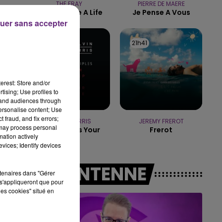
THE FRAY
PIERRE DE MAERE
10h00 - 14h00
How To Save A Life
Je Pense A Vous
LE TICKET DE CAISSE
uer sans accepter
21h44
21h44
21h41
21h41
erest: Store and/or
tising; Use profiles to
tand audiences through
personalise content; Use
 fraud, and fix errors;
CALVIN HARRIS
JEREMY FREROT
 may process personal
How Deep Is Your
Frerot
mation actively
Love
vices; Identify devices
A L'ANTENNE
rtenaires dans "Gérer
s'appliqueront que pour
les cookies" situé en