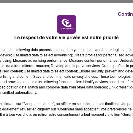
6h00 - 10h00
LA FAMILLE
Contin
 29, 2020
Le respect de votre vie privée est notre priorité
ers
do the following data processing based on your consent and/or our legitimate int
device; Use limited data to select advertising; Create profiles for personalised adver
vertising; Measure advertising performance; Measure content performance; Unders
ns of data from different sources; Develop and improve services; Create profiles to 
alised content; Use limited data to select content; Ensure security, prevent and detect
ertising and content; Save and communicate privacy choices. These technologies
and browsing data to offer following functionalities: Identify devices based on infor
eolocation data; Match and combine data from other data sources; Link different de
nsmitted automatically.
L'INSPECTION DU TRAVAIL RAPPELLE À
cliquant sur "Accepter et fermer", ou affiner en sélectionnant les finalités et/ou pa
L'ORDRE SUR LES CONDITIONS DE...
 également refuser en cliquant sur "Continuer sans accepter". Vos préférences ne 
Alors que les dates de début des vendange
tre à jour vos choix, ou retirer votre consentement à tout moment via le lien "Gérer 
2026 s'est avéré être plus précoce que prévu,
l'inspection du Travail en profite pour rappeler