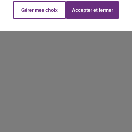
les conditions de...
Gérer mes choix
Accepter et fermer
10h00 - 14h00
LE TICKET DE CAISSE