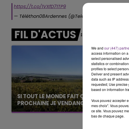
LE BEST OF DE LA FAMILLE
https://t.co/1VXfD71TP9
CHAMPAGNE FM
— Téléthon08Ardennes (@Telethon08A)
December
FIL D'ACTUS
We and
our (447) partn
access information on a 
select personalised ad
statistics or combinatio
profiles to select person
Deliver and present adv
data such as IP address 
requested; Use precise g
based on information tra
SI TOUT LE MONDE FAIT ÇA, MOI L'ANNÉE
Vous pouvez accepter en 
PROCHAINE JE VENDANGE EN...
mes choix". Vous pouvez
La vendange en Champagne a débuté ce jeudi
ce site. Vous pouvez met
bas de chaque page.
6 août dans la commune de Montgueux (Aube).
Du jamais vu !