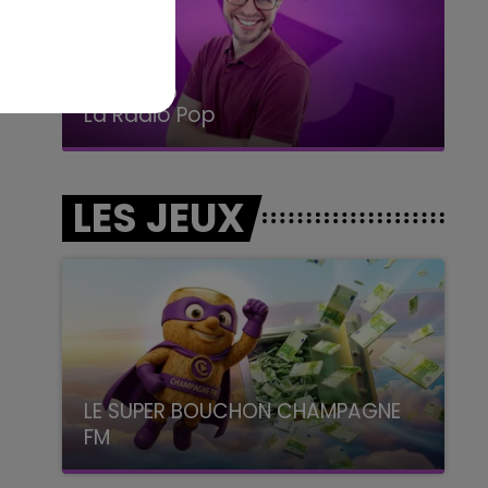
14h00 - 15h00
La Radio Pop
LES JEUX
LE SUPER BOUCHON CHAMPAGNE
FM
avec La Famille Champagne FM, à 8H10