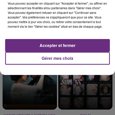
Vous pouvez accepter en cliquant sur "Accepter et fermer", ou affiner en
sélectionnant les finalités et/ou partenaires dans "Gérer mes choix".
Vous pouvez également refuser en cliquant sur "Continuer sans
accepter". Vos préférences ne s'appliqueront que pour ce site. Vous
pouvez mettre à jour vos choix, ou retirer votre consentement à tout
moment via le lien "Gérer les cookies" situé en bas de chaque page.
Accepter et fermer
OPHELIE WINTER
AVRIL LAVIGNE
Dieu M'a Donne La Foi
Complicated
Gérer mes choix
19h04
19h04
19h01
19h01