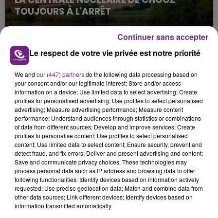
TOUJOURS À L'ARRÊT
Cela fait déjà une semaine que la centrale
nucléaire ardennaise est à l'arrêt. Une situation
Continuer sans accepter
justifiée par la sécheresse intense qui est toujours
Le respect de votre vie privée est notre priorité
présente.
We and
our (447) partners
do the following data processing based on
your consent and/or our legitimate interest: Store and/or access
information on a device; Use limited data to select advertising; Create
profiles for personalised advertising; Use profiles to select personalised
advertising; Measure advertising performance; Measure content
performance; Understand audiences through statistics or combinations
LE MAGASIN JOUÉCLUB DE REIMS FERME
of data from different sources; Develop and improve services; Create
SES PORTES
profiles to personalise content; Use profiles to select personalised
C'était l'une des institutions du centre-ville
content; Use limited data to select content; Ensure security, prevent and
detect fraud, and fix errors; Deliver and present advertising and content;
rémois. Le magasin JouéClub est contraint de
Save and communicate privacy choices. These technologies may
fermer ses portes.
process personal data such as IP address and browsing data to offer
TITRES DIFFUSÉS
following functionalities: Identify devices based on information actively
requested; Use precise geolocation data; Match and combine data from
other data sources; Link different devices; Identify devices based on
information transmitted automatically.
19h12
19h12
19h08
19h08