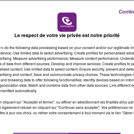
6h00 - 10h00
LA FAMILLE
s de David Guion s'emparent temporairement de la 16ème
Contin
à penser à préparer le déplacement à Marseille ce samedi 
Le respect de votre vie privée est notre priorité
ers
do the following data processing based on your consent and/or our legitimate int
device; Use limited data to select advertising; Create profiles for personalised adver
vertising; Measure advertising performance; Measure content performance; Unders
ns of data from different sources; Develop and improve services; Create profiles to 
alised content; Use limited data to select content; Ensure security, prevent and detect
ertising and content; Save and communicate privacy choices. These technologies
and browsing data to offer following functionalities: Identify devices based on infor
eolocation data; Match and combine data from other data sources; Link different de
nsmitted automatically.
cliquant sur "Accepter et fermer", ou affiner en sélectionnant les finalités et/ou pa
 également refuser en cliquant sur "Continuer sans accepter". Vos préférences ne 
tre à jour vos choix, ou retirer votre consentement à tout moment via le lien "Gérer 
LE MAGASIN JOUÉCLUB DE REIMS FERME
SES PORTES
C'était l'une des institutions du centre-ville