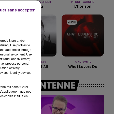
TAME IMPALA & JENNIE
PIERRE GARNIER
10h00 - 14h00
Dracula
L'horizon
LE TICKET DE CAISSE
uer sans accepter
23h33
23h33
23h31
23h31
19
erest: Store and/or
tising; Use profiles to
tand audiences through
personalise content; Use
 fraud, and fix errors;
TEDDY SWIMS
MAROON 5
 may process personal
Mr Know It All
What Lovers Do
mation actively
vices; Identify devices
A L'ANTENNE
rtenaires dans "Gérer
s'appliqueront que pour
les cookies" situé en