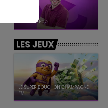
14h00 - 15h00
La Radio Pop
LES JEUX
LE SUPER BOUCHON CHAMPAGNE
FM
avec La Famille Champagne FM, à 8H10