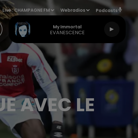
Live :
CHAMPAGNE FM
Webradios
Podcasts
My Immortal
EVANESCENCE
UE AVEC LE