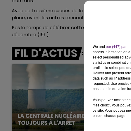
d'un mois.
LE BEST OF DE LA FAMILLE
CHAMPAGNE FM
Avec ce troisième succès de la saison, les homme
place, avant les autres rencontres de la soirée.
Pas le temps de célébrer cette victoire, il faut déj
décembre (19h).
We and
our (447) partn
FIL D'ACTUS
access information on a 
select personalised ad
statistics or combinatio
profiles to select person
Deliver and present adv
data such as IP address 
requested; Use precise g
based on information tra
Vous pouvez accepter en 
mes choix". Vous pouvez
ce site. Vous pouvez met
LA CENTRALE NUCLÉAIRE DE CHOOZ
bas de chaque page.
TOUJOURS À L'ARRÊT
Cela fait déjà une semaine que la centrale