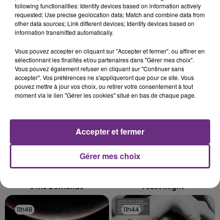
SES PORTES
following functionalities: Identify devices based on information actively
requested; Use precise geolocation data; Match and combine data from
C'était l'une des institutions du centre-ville
other data sources; Link different devices; Identify devices based on
rémois. Le magasin JouéClub est contraint de
information transmitted automatically.
fermer ses portes.
TITRES DIFFUSÉS
Vous pouvez accepter en cliquant sur "Accepter et fermer", ou affiner en
sélectionnant les finalités et/ou partenaires dans "Gérer mes choix".
Vous pouvez également refuser en cliquant sur "Continuer sans
accepter". Vos préférences ne s'appliqueront que pour ce site. Vous
11h57
11h57
11h54
11h54
pouvez mettre à jour vos choix, ou retirer votre consentement à tout
moment via le lien "Gérer les cookies" situé en bas de chaque page.
Accepter et fermer
Gérer mes choix
AMBRE
BRUNO MARS
J'me Demande
I Just Might
11h48
11h48
11h44
11h44