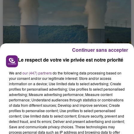
Continuer sans accepter
LA CENTRALE NUCLÉAIRE DE CHOOZ
Le respect de votre vie privée est notre priorité
TOUJOURS À L'ARRÊT
Cela fait déjà une semaine que la centrale
We and
our (447) partners
do the following data processing based on
nucléaire ardennaise est à l'arrêt. Une situation
your consent and/or our legitimate interest: Store and/or access
justifiée par la sécheresse intense qui est toujours
information on a device; Use limited data to select advertising; Create
profiles for personalised advertising; Use profiles to select personalised
présente.
advertising; Measure advertising performance; Measure content
performance; Understand audiences through statistics or combinations
of data from different sources; Develop and improve services; Create
profiles to personalise content; Use profiles to select personalised
content; Use limited data to select content; Ensure security, prevent and
detect fraud, and fix errors; Deliver and present advertising and content;
Save and communicate privacy choices. These technologies may
LE MAGASIN JOUÉCLUB DE REIMS FERME
process personal data such as IP address and browsing data to offer