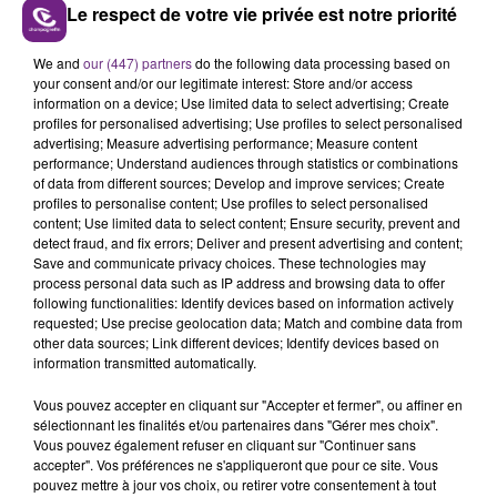
Le respect de votre vie privée est notre priorité
LE MAGASIN JOUÉCLUB DE REIMS FERME
We and
our (447) partners
do the following data processing based on
your consent and/or our legitimate interest: Store and/or access
SES PORTES
information on a device; Use limited data to select advertising; Create
C'était l'une des institutions du centre-ville
profiles for personalised advertising; Use profiles to select personalised
rémois. Le magasin JouéClub est contraint de
advertising; Measure advertising performance; Measure content
performance; Understand audiences through statistics or combinations
fermer ses portes.
TITRES DIFFUSÉS
of data from different sources; Develop and improve services; Create
profiles to personalise content; Use profiles to select personalised
content; Use limited data to select content; Ensure security, prevent and
detect fraud, and fix errors; Deliver and present advertising and content;
23h36
23h36
23h32
23h32
Save and communicate privacy choices. These technologies may
process personal data such as IP address and browsing data to offer
following functionalities: Identify devices based on information actively
requested; Use precise geolocation data; Match and combine data from
other data sources; Link different devices; Identify devices based on
information transmitted automatically.
Vous pouvez accepter en cliquant sur "Accepter et fermer", ou affiner en
sélectionnant les finalités et/ou partenaires dans "Gérer mes choix".
Vous pouvez également refuser en cliquant sur "Continuer sans
accepter". Vos préférences ne s'appliqueront que pour ce site. Vous
pouvez mettre à jour vos choix, ou retirer votre consentement à tout
TEMPER CITY
RIHANNA FEAT. CALVIN HARRIS