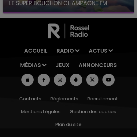
LE SUPER BOUCHON CHAMPAGNE FM
avec La Famille Champagne FM, à 8H10
ACCUEIL
RADIO
ACTUS
MÉDIAS
JEUX
ANNONCEURS
Contacts
Règlements
Recrutement
Mentions Légales
Gestion des cookies
Plan du site
16h00 - 20h00
LE WEEK-END CHAMPAGNE FM