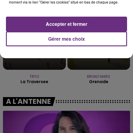
Self Aware
We Found Love
moment via le lien "Gérer les cookies" situé en bas de chaque page.
23h29
23h29
23h25
23h25
Accepter et fermer
Gérer mes choix
TRYO
BRUNO MARS
La Traversee
Grenade
A L'ANTENNE